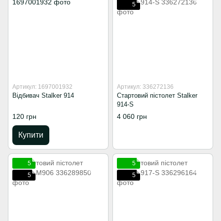
5
Артикул: 1697001932
Артикул: 336272136
Відбивач Stalker 914
Стартовий пістолет Stalker
914-S
120 грн
4 060 грн
Купити
5
5
5
5