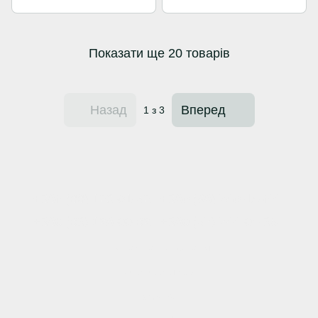
Показати ще 20 товарів
Назад
Вперед
1
з 3
+380 (66) 123-01-52
+380 (98) 740-14-07
+380 (63) 128-00-62
+380 (57) 744-04-35
Контактна інформація
Повна версія сайту
© 2026