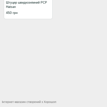
Штуцер швидкознімний РСР
Hatsan
450 грн
+380 (66) 123-01-52
+380 (98) 740-14-07
+380 (63) 128-00-62
+380 (57) 744-04-35
Контактна інформація
Повна версія сайту
© 2026
Укр
Рус
Інтернет-магазин створений з Хорошоп