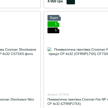
4 050 грн
Відео
5
5
Артикул: CF7SXS
Cosman Shockwave Nitro
Пневматична гвинтівка Crosman Fire NP 
CP 4х32 (CFRNP17SX)