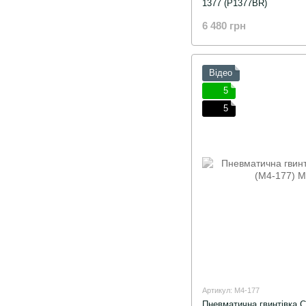
1377 (P1377BR)
6 480 грн
Відео
5
5
Артикул: M4-177
Пневматична гвинтівка C