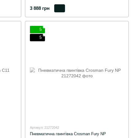
3 888 грн
5
5
Артикул: 21272042
Пневматична гвинтівка Crosman Fury NP