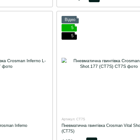
Відео
5
5
Артикул: CT7S
rosman Inferno
Пневматична гвинтівка Crosman Vital Sho
(CT7S)