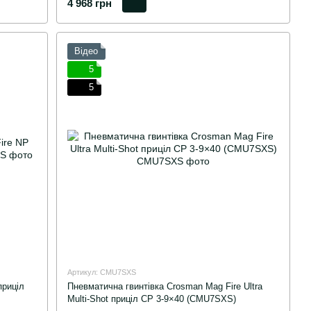
4 968 грн
Відео
5
5
Артикул: CMU7SXS
приціл
Пневматична гвинтівка Crosman Mag Fire Ultra
Multi-Shot приціл CP 3-9×40 (CMU7SXS)