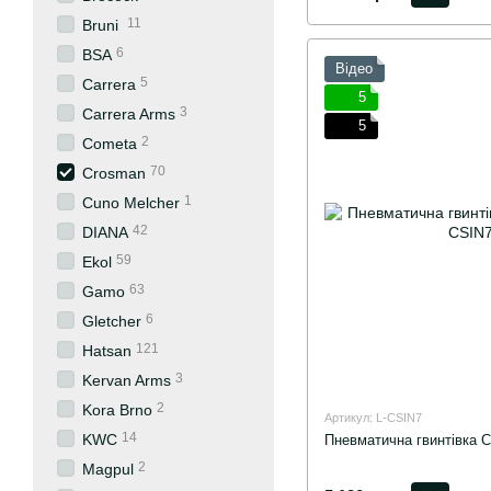
11
Bruni
6
BSA
Відео
5
Carrera
5
3
Carrera Arms
5
2
Cometa
70
Crosman
1
Cuno Melcher
42
DIANA
59
Ekol
63
Gamo
6
Gletcher
121
Hatsan
3
Kervan Arms
2
Kora Brno
Артикул: L-CSIN7
14
KWC
Пневматична гвинтівка C
2
Magpul