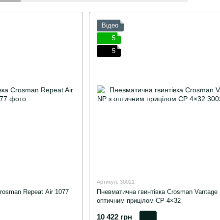
Відео
5
5
Артикул: 30021
rosman Repeat Air 1077
Пневматична гвинтівка Crosman Vantage
оптичним прицілом CP 4×32
10 422 грн