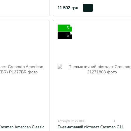
11 502 грн
5
5
1
Артикул: 21271808
rosman American Classic
Пневматичний пістолет Crosman C11