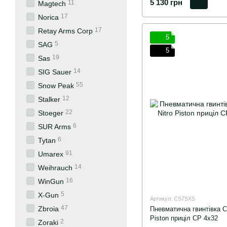
5 130 грн
11
Magtech
17
Norica
17
Retay Arms Corp
5
5
SAG
5
19
Sas
14
SIG Sauer
55
Snow Peak
12
Stalker
22
Stoeger
6
SUR Arms
6
Tytan
91
Umarex
14
Weihrauch
16
WinGun
5
X-Gun
Артикул: CS7SXS
47
Zbroia
Пневматична гвинтівка 
Piston приціл CP 4х32
2
Zoraki