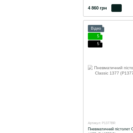
4 860 грн
Відео
5
5
Артикул: P1377BR
Пневматичний пістолет C