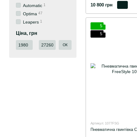
10 800 грн
1
Automatic
47
Optima
1
Leapers
5
Ціна, грн
5
Від Ціна, грн
До Ціна, грн
ОК
Артикул: 1077FSG
Пневматична гвинтівка C