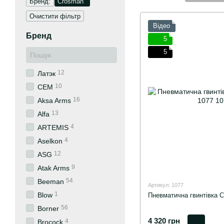
Бренд:
Crosman
Очистити фільтр
Відео
Бренд
5
5
12
Латэк
10
СЕМ
16
Aksa Arms
13
Alfa
4
ARTEMIS
4
Aselkon
12
ASG
9
Atak Arms
54
Beeman
Артикул: 1077
1
Blow
Пневматична гвинтівка C
56
Borner
4 320 грн
4
Brocock