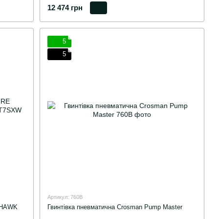
12 474 грн
5
5
Артикул: 760B
LHAWK
Гвинтівка пневматична Crosman Pump Master