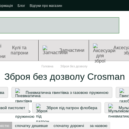
формація
Блог
Відгуки про магазин
Кулі та
Аксесу
Запчастини
патрони
зб
Головна
Зброя без дозволу
Зброя без дозволу Crosman
ева
Пневматична гвинтівка з газовою пружиною
вой пистолет
Зброя під патрон флобера
Муль
ністю
спочатку дешевше
спочатку дорожчі
за назвою