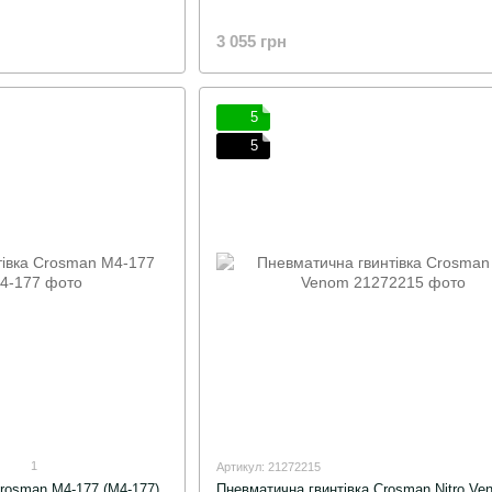
3 055 грн
5
5
1
Артикул: 21272215
rosman M4-177 (M4-177)
Пневматична гвинтівка Crosman Nitro Ve