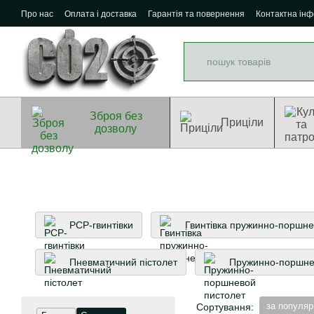
Перейти до основного контенту
Про нас
Оплата і доставка
Гарантія та повернення
Контактна ін
Зброя без
Приціли
дозволу
PCP-гвинтівки
Гвинтівка пружинно-поршн
Пневматичний пістолет
Пружинно-поршне
за популяр
Сортування: