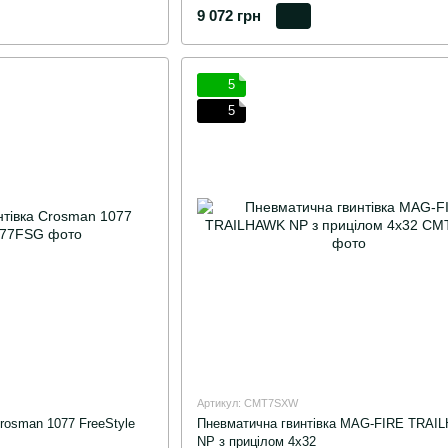
9 072 грн
5
5
Артикул: CMT7SXW
rosman 1077 FreeStyle
Пневматична гвинтівка MAG-FIRE TRAI
NP з прицілом 4х32