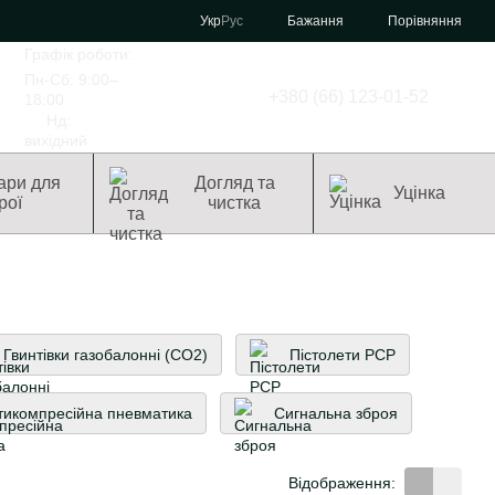
Порівняння
Укр
Рус
Бажання
Графік роботи:
Пн-Сб: 9:00–
+380 (66) 123-01-52
18:00
Нд:
вихідний
ари для
Догляд та
Уцінка
рої
чистка
Гвинтівки газобалонні (CO2)
Пістолети PCP
тикомпресійна пневматика
Сигнальна зброя
Відображення: