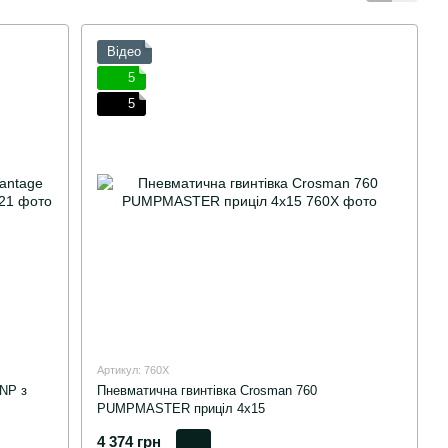
Відео
5
5
Артикул: 760X
 NP з
Пневматична гвинтівка Crosman 760
PUMPMASTER приціл 4х15
4 374 грн