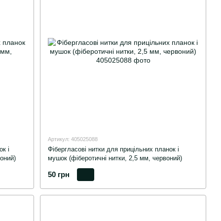
Артикул: 405025088
к і
Фібергласові нитки для прицільних планок і
оний)
мушок (фіберотичні нитки, 2,5 мм, червоний)
50 грн