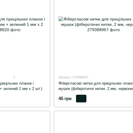
1
Артикул: 279388967
рицільних планок і
Фібергласові нитки для прицільних плано
+ зелений 1 мм х 2 шт.)
мушок (фіберотичні нитки, 2 мм, червони
45 грн