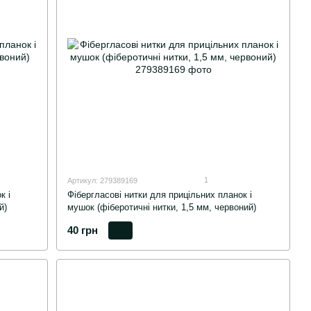
1
Артикул: 279389169
к і
Фібергласові нитки для прицільних планок і
й)
мушок (фіберотичні нитки, 1,5 мм, червоний)
40 грн