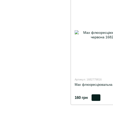
Артикул: 1682779816
Мах флюоресціювальна 
160 грн