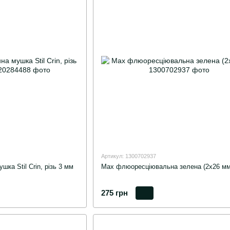
Артикул: 1300702937
ка Stil Crin, різь 3 мм
Мах флюоресціювальна зелена (2х26 мм
275 грн