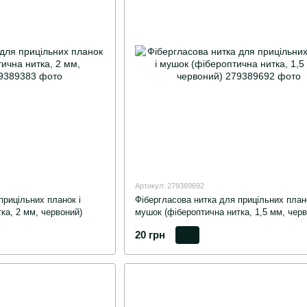
Артикул: 279389692
прицільних планок і
Фібергласова нитка для прицільних плано
ка, 2 мм, червоний)
мушок (фібероптична нитка, 1,5 мм, черв
20 грн