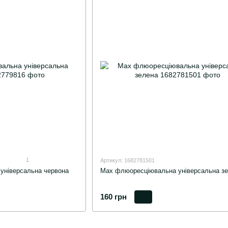
1
Артикул: 1682781501
універсальна червона
Мах флюоресціювальна універсальна з
160 грн