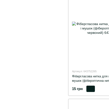
Артикул: 643752265
Фібергласова нитка для 
мушок (фібероптична нит
15 грн