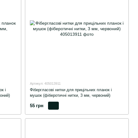
Артикул: 405013911
к і
Фібергласові нитки для прицільних планок і
оний)
мушок (фіберотичні нитки, 3 мм, червоний)
55 грн