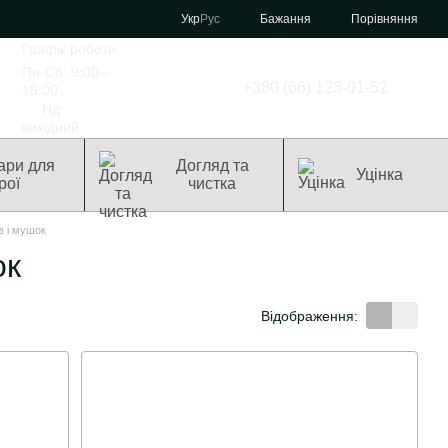
Порівняння
Укр
Рус
Бажання
Графік роботи:
Пн-Сб: 9:00–
+380 (66) 123-01-52
18:00
Нд:
вихідний
ари для
Догляд та
Уцінка
рої
чистка
в і мушок
ок
Відображення: