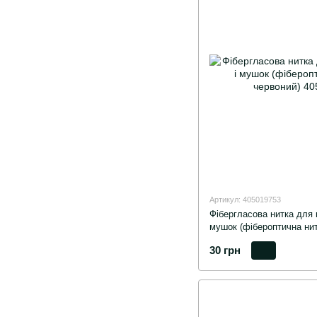
Артикул: 405019753
Фібергласова нитка для 
мушок (фібероптична нит
30 грн