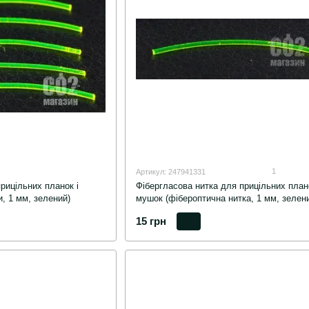
1
Артикул: 247941331
рицільних планок і
Фібергласова нитка для прицільних плано
и, 1 мм, зелений)
мушок (фібероптична нитка, 1 мм, зелен
15 грн