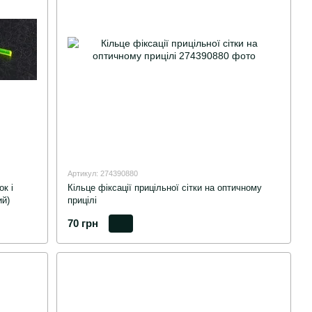
Артикул: 274390880
к і
Кільце фіксації прицільної сітки на оптичному
ий)
прицілі
70 грн