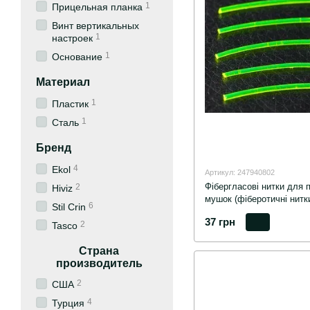
1
Прицельная планка
Винт вертикальных
1
настроек
1
Основание
Материал
1
Пластик
1
Сталь
Бренд
4
Ekol
Артикул: 247940802
Фібергласові нитки для п
2
Hiviz
мушок (фіберотичні нитк
6
Stil Crin
37 грн
2
Tasco
Страна
производитель
2
США
4
Турция