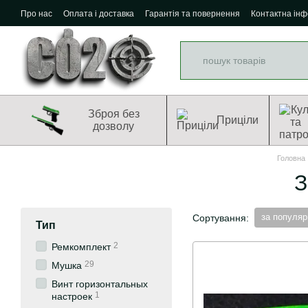
Перейти до основного контенту
Про нас
Оплата і доставка
Гарантія та повернення
Контактна ін
Зброя без
Приціли
дозволу
Головна
З
за популяр
Сортування:
Тип
2
Ремкомплект
29
Мушка
Винт горизонтальных
1
настроек