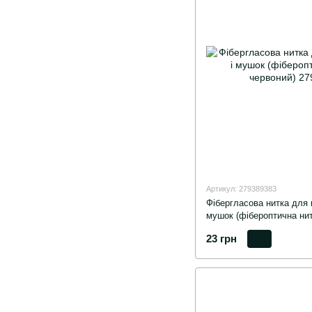
Артикул: 279389383
Фібергласова нитка для 
мушок (фібероптична нит
23 грн