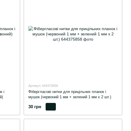
Артикул: 644375858
к і
Фібергласові нитки для прицільних планок і
й)
мушок (червоний 1 мм + зелений 1 мм х 2 шт.)
30 грн