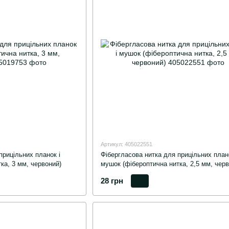
Артикул: 405022551
прицільних планок і
Фібергласова нитка для прицільних плано
ка, 3 мм, червоний)
мушок (фібероптична нитка, 2,5 мм, черв
28 грн