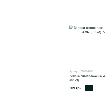
Артикул: 720284488
Зелена оптоволоконна муш
(026/3)
309 грн