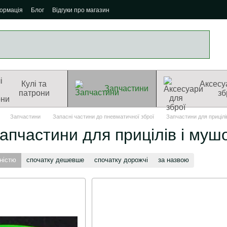
формація
Блог
Відгуки про магазин
Кулі та
Аксесу
Запчастини
патрони
зб
Запчастини
Запасні частини до пневматичної зброї
Запчастини для прицілі
апчастини для прицілів і муш
ністю
спочатку дешевше
спочатку дорожчі
за назвою