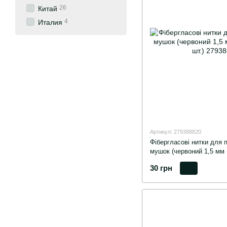
26
Китай
4
Италия
Артикул: 279388820
Фібергласові нитки для п
мушок (червоний 1,5 мм 
30 грн