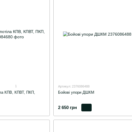
1
Артикул: 2376086488
ла КПВ, КПВТ, ПКП,
Бойові упори ДШКМ
2 650 грн