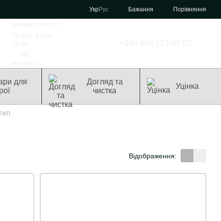
Порівняння
Укр
Рус
Бажання
Графік роботи:
Пн-Сб: 9:00–
+380 (66) 123-01-52
18:00
Нд:
вихідний
ари для
Догляд та
Уцінка
рої
чистка
 ПКП
Відображення: