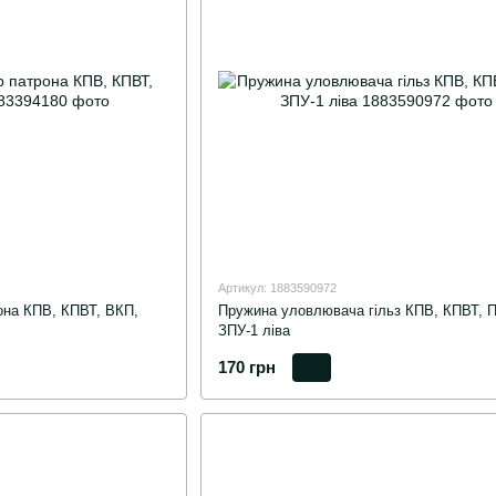
Артикул: 1883590972
она КПВ, КПВТ, ВКП,
Пружина уловлювача гільз КПВ, КПВТ, 
ЗПУ-1 ліва
170 грн