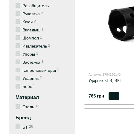
1
Разобщитель
2
Рукоятка
2
Ключ
1
Вкладыш
1
Шомпол
2
Извлекатель
1
Упоры
1
Застежка
1
Капроновый ерш
Артикул: 1794180140
2
Ударник
Ударник КПВ, ВКП
1
Боёк
765 грн
Материал
16
Сталь
Бренд
26
ST