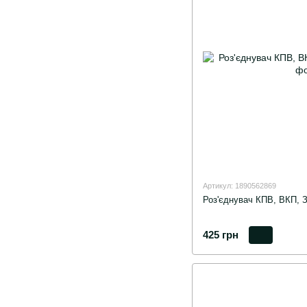
Артикул: 1890562869
Роз'єднувач КПВ, ВКП, 
425 грн