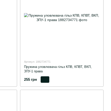
Артикул: 1882734771
Пружина уловлювача гільз КПВ, КПВТ, ВКП,
ЗПУ-1 права
255 грн