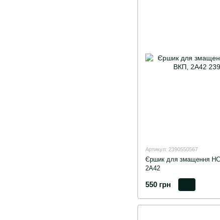
Артикул: 2390550567
Єршик для змащення НС
2А42
550 грн