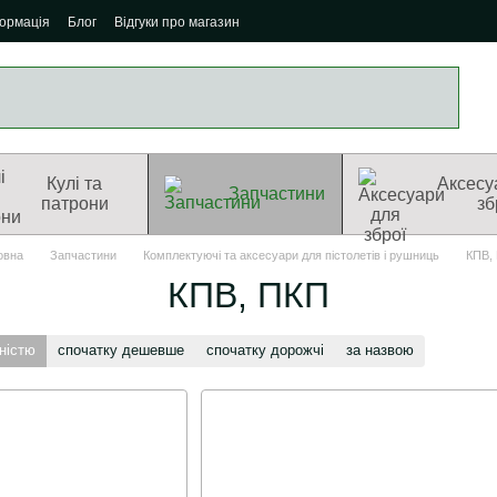
формація
Блог
Відгуки про магазин
Кулі та
Аксесу
Запчастини
патрони
зб
овна
Запчастини
Комплектуючі та аксесуари для пістолетів і рушниць
КПВ,
КПВ, ПКП
ністю
спочатку дешевше
спочатку дорожчі
за назвою