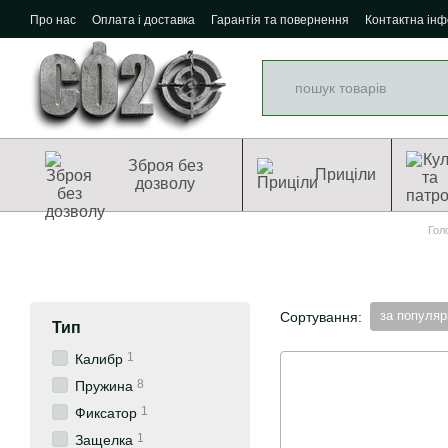
Перейти до основного контенту
Про нас
Оплата і доставка
Гарантія та повернення
Контактна ін
Зброя без
Приціли
дозволу
Гол
за популяр
Сортування:
Тип
1
Калибр
8
Пружина
1
Фиксатор
1
Защелка