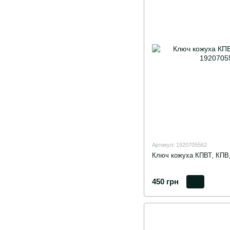
Артикул: 1920705562
Ключ кожуха КПВТ, КПВ,
450 грн