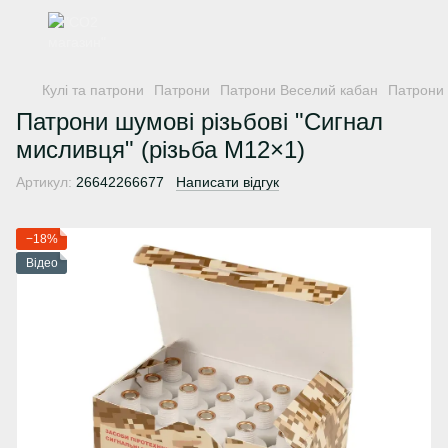
Кулі та патрони
Патрони
Патрони Веселий кабан
Патрони 
Патрони шумові різьбові "Сигнал
мисливця" (різьба M12×1)
Артикул:
26642266677
Написати відгук
−18%
Відео