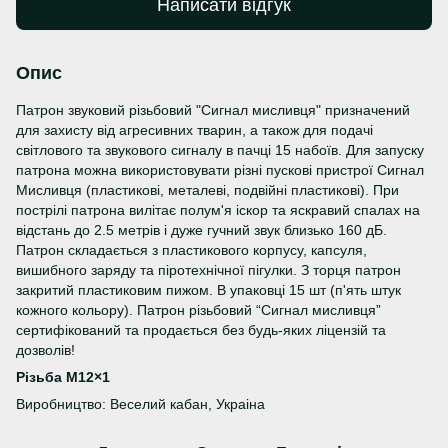
Написати відгук
Опис
Патрон звуковий різьбовий "Сигнал мисливця" призначений
для захисту від агресивних тварин, а також для подачі
світлового та звукового сигналу в пачці 15 набоїв. Для запуску
патрона можна використовувати різні пускові пристрої Сигнал
Мисливця (пластикові, металеві, подвійні пластикові). При
пострілі патрона вилітає полум'я іскор та яскравий спалах на
відстань до 2.5 метрів і дуже гучний звук близько 160 дБ.
Патрон складається з пластикового корпусу, капсуля,
вишибного заряду та піротехнічної пігулки. З торця патрон
закритий пластиковим пижом. В упаковці 15 шт (п'ять штук
кожного кольору). Патрон різьбовий “Сигнал мисливця”
сертифікований та продається без будь-яких ліцензій та
дозволів!
Різьба M12×1
Виробництво: Веселий кабан, Украіна