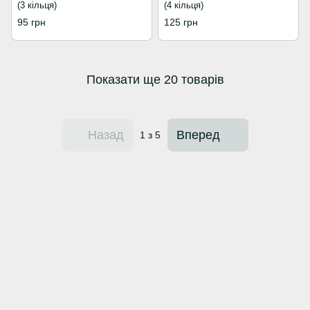
(3 кільця)
(4 кільця)
95 грн
125 грн
Показати ще 20 товарів
Назад
Вперед
1
з 5
+380 (66) 123-01-52
+380 (98) 740-14-07
+380 (63) 128-00-62
+380 (57) 744-04-35
Контактна інформація
Повна версія сайту