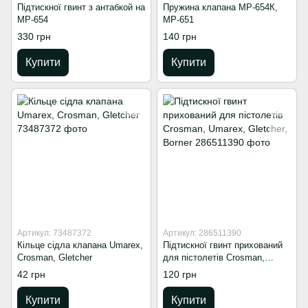
Підтискної гвинт з антабкой на
Пружина клапана МР-654К,
МР-654
МР-651
330 грн
140 грн
Купити
Купити
Артикул: 73487372
Артикул: 286511390
Кільце сідла клапана Umarex,
Підтискної гвинт прихований
Crosman, Gletcher
для пістолетів Crosman,
Umarex, Gletcher, Borner
42 грн
120 грн
Купити
Купити