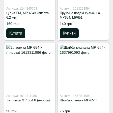
Артикул: 1244245503
Артикул: 1613293594
Цілик ПМ, МР-654К (висота
Пружина подачі кульок на
6,2 мм)
МР654, МР651
160 грн
140 грн
Купити
Купити
Артикул: 1613311986
Артикул: 1637991093
Затримка MP 654 К (плоска)
Шайба клапана МР-654К
90 грн
75 грн