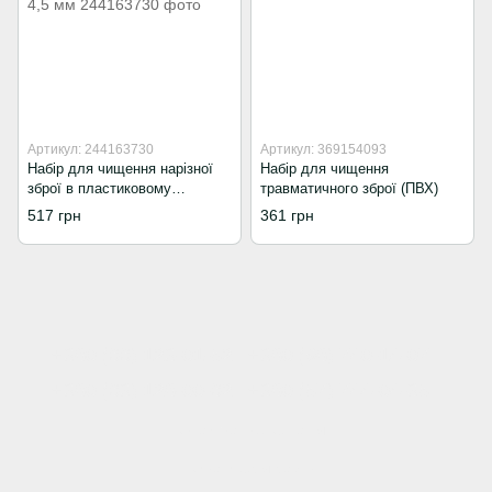
Артикул: 244163730
Артикул: 369154093
Набір для чищення нарізної
Набір для чищення
зброї в пластиковому
травматичного зброї (ПВХ)
обплетенні 4,5 мм
517 грн
361 грн
+380 (66) 123-01-52
+380 (98) 740-14-07
+380 (63) 128-00-62
+380 (57) 744-04-35
Контактна інформація
Повна версія сайту