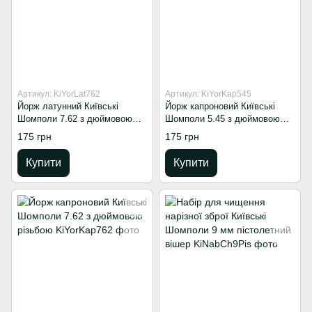
Артикул: KiYorLat762
Артикул: KiYorKap545
Йорж латунний Київські
Йорж капроновий Київські
Шомполи 7.62 з дюймовою
Шомполи 5.45 з дюймовою
різьбою
різьбою
175 грн
175 грн
Купити
Купити