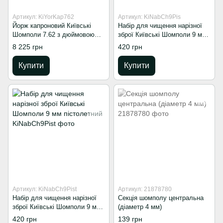
Артикул: KiYorKap762
Артикул: KiNabCh9Pis
Йорж капроновий Київські
Набір для чищення нарізної
Шомполи 7.62 з дюймовою
зброї Київські Шомполи 9 мм
різьбою
пістолетний вішер
8 225 грн
420 грн
Купити
Купити
Артикул: KiNabCh9Pist
Артикул: 21878780
Набір для чищення нарізної
Секція шомполу центральна
зброї Київські Шомполи 9 мм
(діаметр 4 мм)
пістолетний
420 грн
139 грн