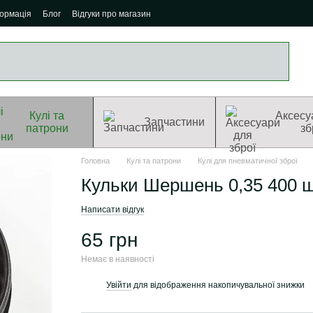
формація
Блог
Відгуки про магазин
Кулі та
Аксесу
Запчастини
патрони
зб
Головна
Кулі та патрони
Кулі для пневматичної зброї
Кульки Шершень 0,35 400 ш
Написати відгук
65 грн
Немає в наявності
Увійти
для відображення накопичувальної знижки
%