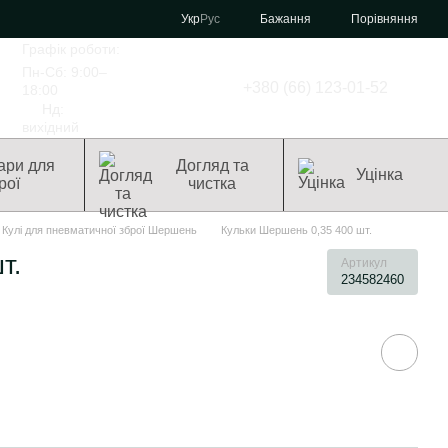
Порівняння
Укр
Рус
Бажання
Графік роботи:
Пн-Сб: 9:00–
+380 (66) 123-01-52
18:00
Нд:
вихідний
ари для
Догляд та
Уцінка
рої
чистка
Кулі для пневматичної зброї Шершень
Кульки Шершень 0,35 400 шт.
т.
Артикул
234582460