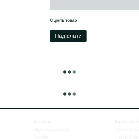
Оцініть товар
Надіслати
Каталог
Контактна
Зброя без дозволу
+380 (66) 12
Приціли
+380 (98) 74