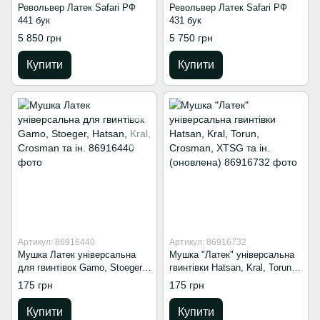
Револьвер Латек Safari РФ
Револьвер Латек Safari РФ
441 бук
431 бук
5 850 грн
5 750 грн
Купити
Купити
Артикул: 86916440
Артикул: 86916732
Мушка Латек універсальна
Мушка "Латек" універсальна
для гвинтівок Gamo, Stoeger,
гвинтівки Hatsan, Kral, Torun,
Hatsan, Kral, Crosman та ін.
Crosman, XTSG та ін.
175 грн
175 грн
(оновлена)
Купити
Купити