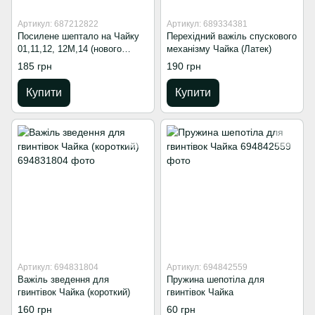
Артикул: 687212822
Артикул: 689334381
Посилене шептало на Чайку
Перехідний важіль спускового
01,11,12, 12М,14 (нового
механізму Чайка (Латек)
зразка)
185 грн
190 грн
Купити
Купити
Артикул: 694831804
Артикул: 694842559
Важіль зведення для
Пружина шепотіла для
гвинтівок Чайка (короткий)
гвинтівок Чайка
160 грн
60 грн