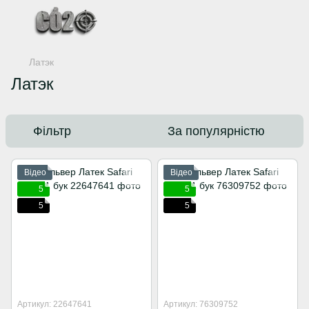
Латэк
Латэк
Фільтр
За популярністю
Відео
Відео
5
5
5
5
Артикул: 22647641
Артикул: 76309752