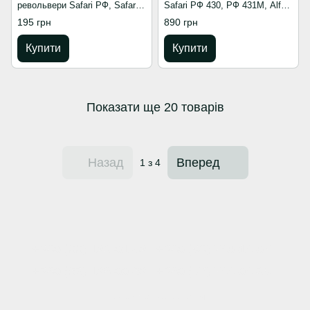
револьвери Safari РФ, Safari
Safari РФ 430, РФ 431М, Alfa
РФ (М), Alfa, Snipe
430, 431, Snipe 3″
195 грн
890 грн
Купити
Купити
Показати ще 20 товарів
Назад
Вперед
1
з 4
+380 (66) 123-01-52
+380 (98) 740-14-07
+380 (63) 128-00-62
+380 (57) 744-04-35
Контактна інформація