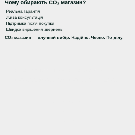
Чому обирають CO₂ магазин?
Реальна гарантія
Жива консультація
Підтримка після покупки
Швидке вирішення звернень
CO₂ магазин — влучний вибір. Надійно. Чесно. По-ділу.
+380 (66) 123-01-52
+380 (98) 740-14-07
+380 (63) 128-00-62
+380 (57) 744-04-35
Контактна інформація
Повна версія сайту
© 2026
Укр
Рус