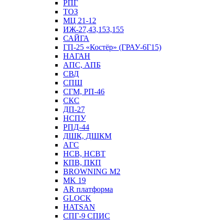
РПГ
ТОЗ
МЦ 21-12
ИЖ-27,43,153,155
САЙГА
ГП-25 «Костёр» (ГРАУ-6Г15)
НАГАН
АПС, АПБ
СВД
СПШ
СГМ, РП-46
СКС
ДП-27
НСПУ
РПД-44
ДШК, ДШКМ
АГС
НСВ, НСВТ
КПВ, ПКП
BROWNING M2
MK 19
AR платформа
GLOCK
HATSAN
СПГ-9 СПИС