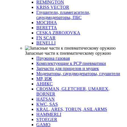
REMINGTON
KRISS VECTOR
Глушители, пламегасители,
саундмодераторы, ПБС
МОСИНА
BERETTA
CESKA ZBROJOVKA
FN SCAR
BENELLI
Запасные части к пневматическому оружию
Пружина газовая
Комплектующие к PCP пневматики
Запчасти для прицелов и мушек
Модераторы, саундмодераторы, глушители
МР, ИЖ
АНИКС
CROSMAN, GLETCHER, UMAREX,
BORNER
HATSAN
KWC, SAS
KRAL, ARES, TORUN, ASIL ARMS
HAMMERLI
STOEGER
GAMO