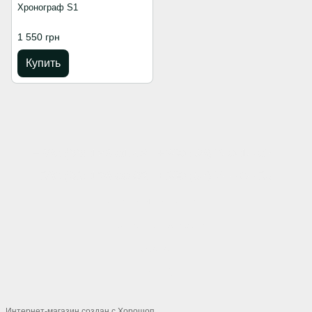
Хронограф S1
1 550 грн
Купить
+380 (66) 123-01-52
+380 (98) 740-14-07
+380 (63) 128-00-62
+380 (57) 744-04-35
Контактная информация
Полная версия сайта
© 2026
Укр
Рус
Интернет-магазин создан с Хорошоп