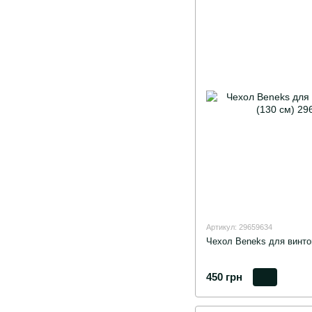
Артикул: 29659634
Чехол Beneks для винто
450 грн