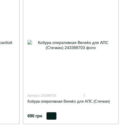
1
Артикул: 243388703
Кобура оперативная Beneks для АПС (Стечкин)
690 грн