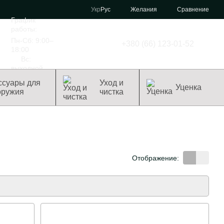
Сравнение
Укр
Рус
Желания
График
работы:
Пн-Сб: 9:00–
+380 (66) 123-01-52
18:00
Вс:
выходной
ссуары для
Уход и
Уценка
оружия
чистка
Отображение: