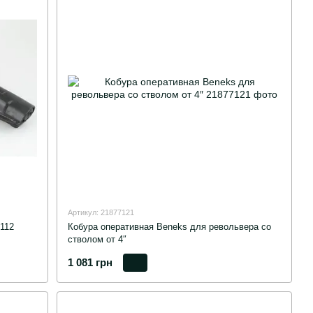
Артикул: 21877121
112
Кобура оперативная Beneks для револьвера со
стволом от 4″
1 081 грн