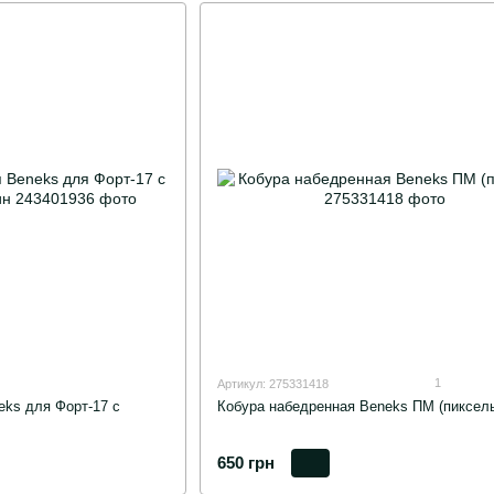
1
Артикул: 275331418
eks для Форт-17 с
Кобура набедренная Beneks ПМ (пиксель
650 грн