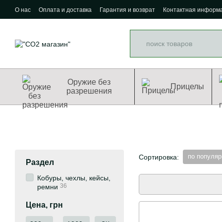
Перейти к основному контенту
О нас
Оплата и доставка
Гарантия и возврат
Контактная информ
Оружие без
Прицелы
разрешения
по популяр
Сортировка:
Раздел
Кобуры, чехлы, кейсы,
36
ремни
Цена, грн
От Цена, грн
До Цена, грн