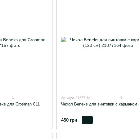
1
5
Артикул: 21877164
eks для Crosman С11
Чехол Beneks для винтовки с карманом 
450 грн