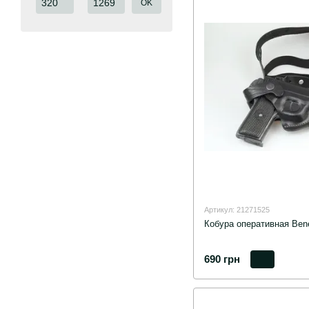
OK
Артикул: 21271525
Кобура оперативная Ben
690 грн