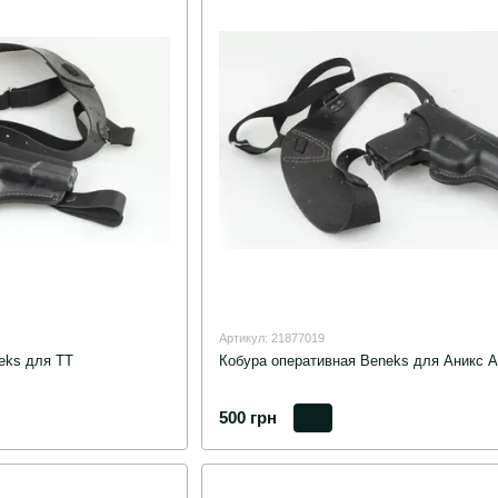
Артикул: 21877019
eks для ТТ
Кобура оперативная Beneks для Аникс A
500 грн