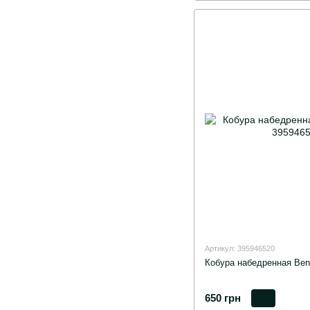
Артикул: 395946520
Кобура набедренная Ben
650 грн