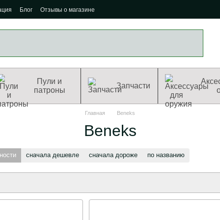
ация
Блог
Отзывы о магазине
Пули и
Аксе
Запчасти
патроны
Главная
Beneks
Beneks
ности
сначала дешевле
сначала дороже
по названию