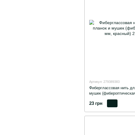
Артикул: 279389383
Фиберглассовая нить дл
мушек (фибероптическая 
23 грн