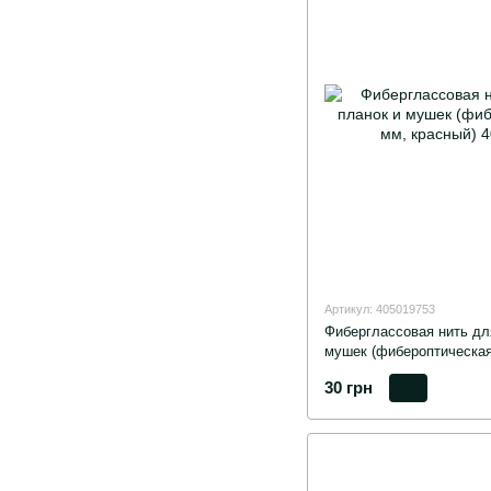
Артикул: 405019753
Фиберглассовая нить дл
мушек (фибероптическая 
30 грн