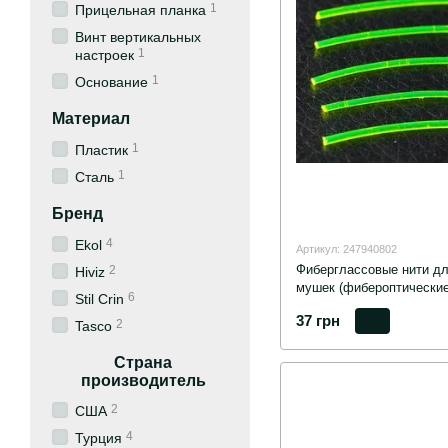
1
Прицельная планка
Винт вертикальных
1
настроек
1
Основание
Материал
1
Пластик
1
Сталь
Бренд
4
Ekol
Артикул: 247940802
Фиберглассовые нити дл
2
Hiviz
мушек (фибероптические
6
Stil Crin
37 грн
2
Tasco
Страна
производитель
2
США
4
Турция