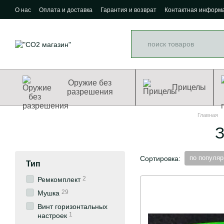
Перейти к основному контенту
О нас
Оплата и доставка
Гарантия и возврат
Контактная информ
Оружие без
Прицелы
разрешения
Главная
З
по популяр
Сортировка:
Тип
2
Ремкомплект
29
Мушка
Винт горизонтальных
1
настроек