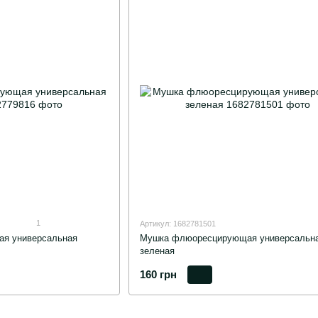
1
Артикул: 1682781501
я универсальная
Мушка флюоресцирующая универсальн
зеленая
160 грн