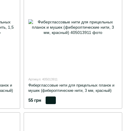
Артикул: 405013911
анок и
Фиберглассовые нити для прицельных планок и
расный)
мушек (фибероптические нити, 3 мм, красный)
55 грн