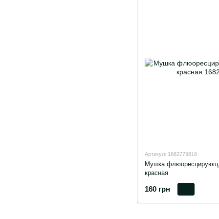
Артикул: 1682779816
Мушка флюоресцирующа
красная
160 грн