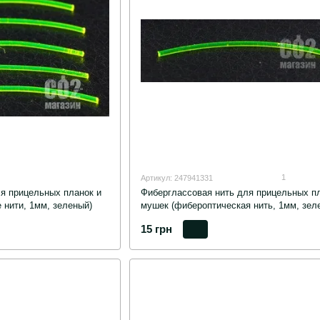
1
Артикул: 247941331
я прицельных планок и
Фиберглассовая нить для прицельных пл
 нити, 1мм, зеленый)
мушек (фибероптическая нить, 1мм, зел
15 грн