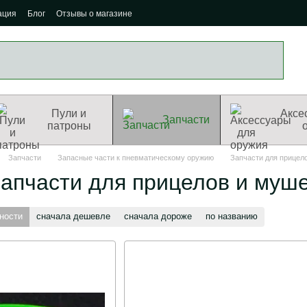
ация
Блог
Отзывы о магазине
Пули и
Аксе
Запчасти
патроны
Запчасти
Запасные части к пневматическому оружию
Запчасти для прицел
апчасти для прицелов и муш
ности
сначала дешевле
сначала дороже
по названию