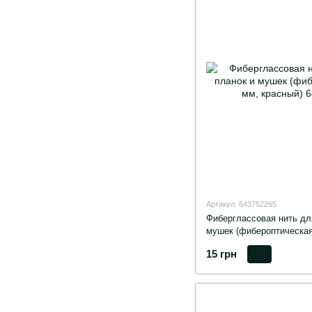
Артикул: 643752265
Фиберглассовая нить дл
мушек (фибероптическая 
15 грн