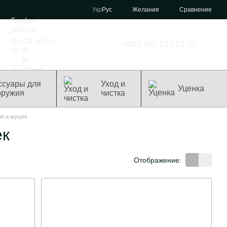
Сравнение
Укр
Рус
Желания
График
работы:
Пн-Сб: 9:00–
+380 (66) 123-01-52
18:00
Вс:
выходной
ссуары для
Уход и
Уценка
оружия
чистка
ов и мушек
ек
Отображение: