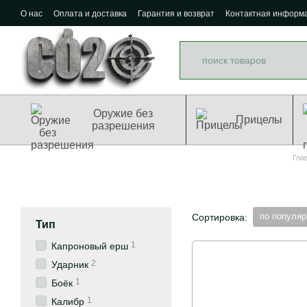
Перейти к основному контенту
О нас
Оплата и доставка
Гарантия и возврат
Контактная информ
Оружие без
Прицелы
разрешения
Гла
по популяр
Сортировка:
Тип
1
Капроновый ерш
2
Ударник
1
Боёк
1
Калибр