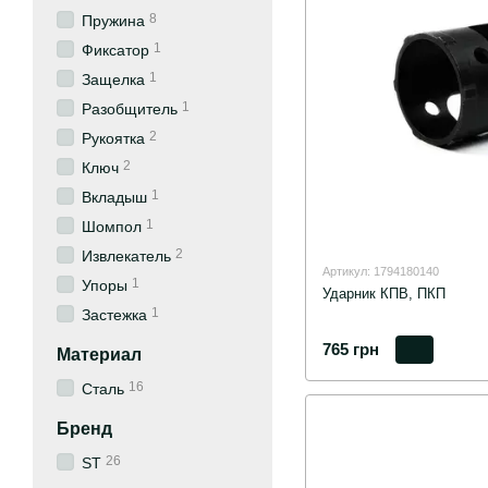
8
Пружина
1
Фиксатор
1
Защелка
1
Разобщитель
2
Рукоятка
2
Ключ
1
Вкладыш
1
Шомпол
2
Извлекатель
Артикул: 1794180140
1
Упоры
Ударник КПВ, ПКП
1
Застежка
765 грн
Материал
16
Сталь
Бренд
26
ST