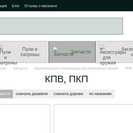
ация
Блог
Отзывы о магазине
Пули и
Аксе
Запчасти
патроны
вная
Запчасти
Комплектующие и аксессуары для пистолетов и ружей
КПВ,
КПВ, ПКП
ности
сначала дешевле
сначала дороже
по названию