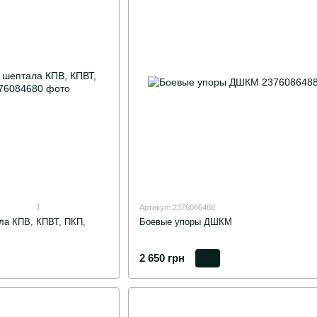
1
Артикул: 2376086488
ла КПВ, КПВТ, ПКП,
Боевые упоры ДШКМ
2 650 грн