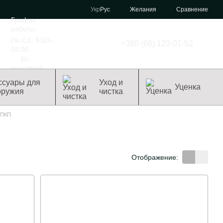
Сравнение
Укр
Рус
Желания
График
работы:
Пн-Сб: 9:00–
+380 (66) 123-01-52
18:00
Вс:
выходной
ссуары для
Уход и
Уценка
оружия
чистка
 ПКП
Отображение: