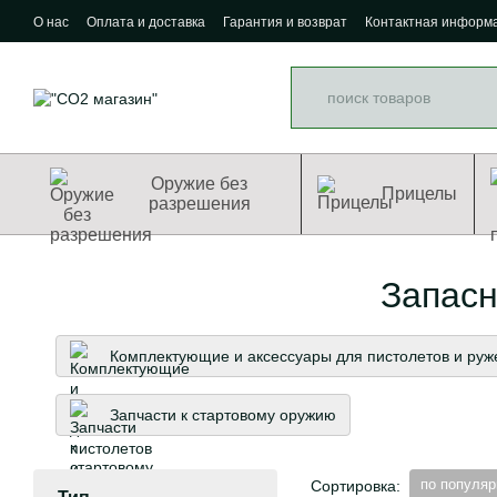
Перейти к основному контенту
О нас
Оплата и доставка
Гарантия и возврат
Контактная информ
Оружие без
Прицелы
разрешения
Запасн
Комплектующие и аксессуары для пистолетов и руж
Запчасти к стартовому оружию
по популяр
Сортировка: