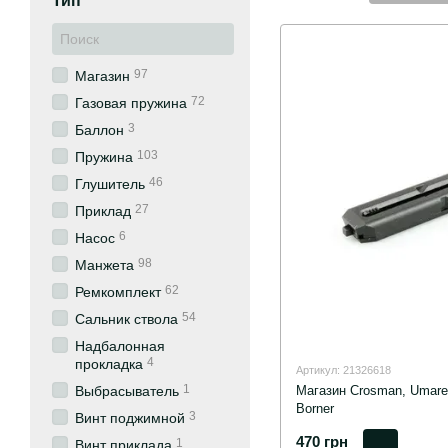
Тип
97
Магазин
72
Газовая пружина
3
Баллон
103
Пружина
46
Глушитель
27
Приклад
6
Насос
98
Манжета
62
Ремкомплект
54
Сальник ствола
Надбалонная
4
прокладка
Артикул: 21326618
1
Магазин Crosman, Umarex
Выбрасыватель
Borner
3
Винт поджимной
470 грн
1
Винт приклада