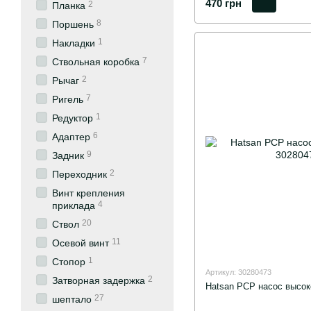
470 грн
2
Планка
8
Поршень
1
Накладки
7
Ствольная коробка
2
Рычаг
7
Ригель
1
Редуктор
6
Адаптер
9
Задник
2
Переходник
Винт крепления
4
приклада
20
Ствол
11
Осевой винт
1
Стопор
Артикул: 30280473
2
Затворная задержка
Hatsan PCP насос высок
27
шептало