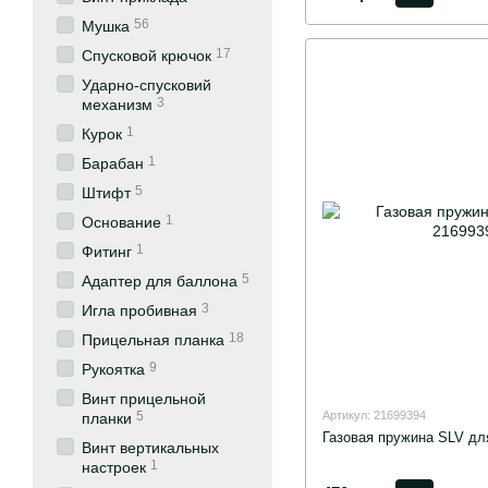
56
Мушка
17
Спусковой крючок
Ударно-спусковий
3
механизм
1
Курок
1
Барабан
5
Штифт
1
Основание
1
Фитинг
5
Адаптер для баллона
3
Игла пробивная
18
Прицельная планка
9
Рукоятка
Винт прицельной
Артикул: 21699394
5
планки
Газовая пружина SLV дл
Винт вертикальных
1
настроек