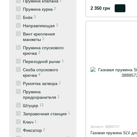
1
Пружина клапана
2 350 грн
2
Пружина курка
3
Боёк
3
Направляющая
Винт крепления
1
манжеты
Пружина спускового
2
крючка
1
Переходной рычаг
Скоба спускового
4
крючка
1
Рукоятка затвора
Пружина
1
предохранителя
12
Штуцер
1
Заправочная станция
1
Ключ
Артикул: 38885727
2
Фиксатор
Газовая пружина SLV дл