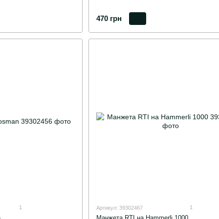
470 грн
1
1
Артикул: 39302467
n
Манжета RTI на Hammerli 1000