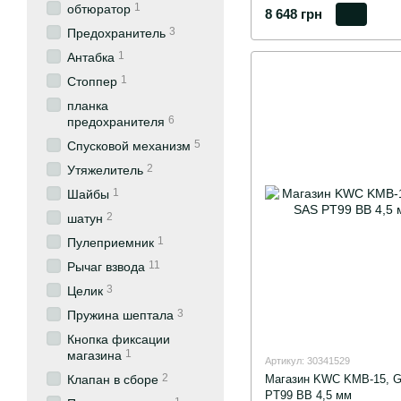
1
обтюратор
8 648 грн
3
Предохранитель
1
Антабка
1
Стоппер
планка
6
предохранителя
5
Спусковой механизм
2
Утяжелитель
1
Шайбы
2
шатун
1
Пулеприемник
11
Рычаг взвода
3
Целик
3
Пружина шептала
Кнопка фиксации
1
магазина
Артикул: 30341529
2
Магазин KWC KMB-15, G
Клапан в сборе
PT99 BB 4,5 мм