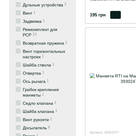
2
Дульные устройства
1
Винт
195 грн
1
Задвижка
Ремкомплект для
33
PCP
1
Возвратная пружина
Винт горизонтальных
1
настроек
1
Шайба ствола
1
Отвертка
1
Ось рычага
Грибок крепления
1
манжеты
2
Седло клапана
1
Шайба клапана
1
Винт рукояти
6
Досылатель
Артикул: 39302477
1