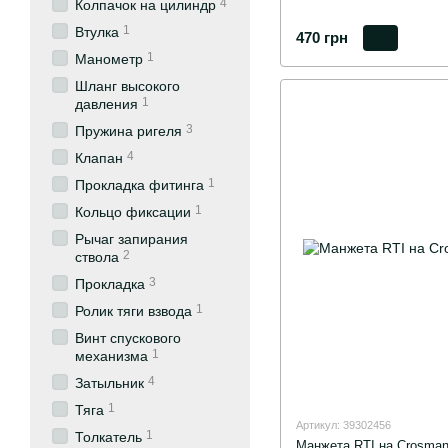
4
Колпачок на цилиндр
1
Втулка
470 грн
1
Манометр
Шланг высокого
1
давления
3
Пружина ригеля
4
Клапан
1
Прокладка фитинга
1
Кольцо фиксации
Рычаг запирания
2
ствола
3
Прокладка
1
Ролик тяги взвода
Винт спускового
1
механизма
4
Затыльник
1
Тяга
Артикул: 39302456
1
Толкатель
Манжета RTI на Crosma