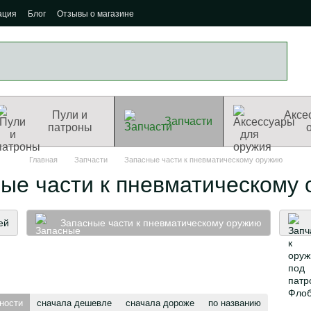
ация
Блог
Отзывы о магазине
Пули и
Аксе
Запчасти
патроны
Главная
Запчасти
Запасные части к пневматическому оружию
ые части к пневматическому
ей
Запасные части к пневматическому оружию
ности
сначала дешевле
сначала дороже
по названию