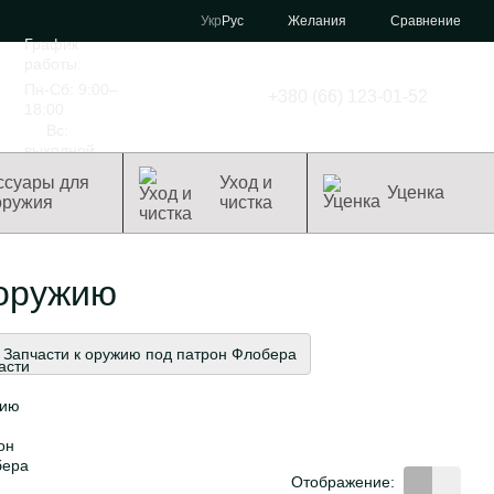
Сравнение
Укр
Рус
Желания
График
работы:
Пн-Сб: 9:00–
+380 (66) 123-01-52
18:00
Вс:
выходной
ссуары для
Уход и
Уценка
оружия
чистка
 оружию
Запчасти к оружию под патрон Флобера
Отображение: