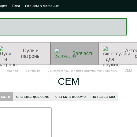
ация
Блог
Отзывы о магазине
Пули и
Аксе
Запчасти
патроны
Главная
Запчасти
Запасные части к пневматическому оружию
СЕМ
СЕМ
ности
сначала дешевле
сначала дороже
по названию