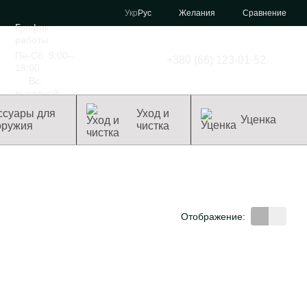
Сравнение
Укр
Рус
Желания
График
работы:
Пн-Сб: 9:00–
+380 (66) 123-01-52
18:00
Вс:
выходной
ссуары для
Уход и
Уценка
оружия
чистка
Отображение: