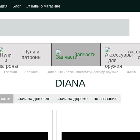
ация
Блог
Отзывы о магазине
Пули и
Аксе
Запчасти
патроны
Главная
Запчасти
Запасные части к пневматическому оружию
DIANA
DIANA
ности
сначала дешевле
сначала дороже
по названию