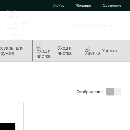
Сравнение
Укр
Рус
Желания
График
работы:
Пн-Сб: 9:00–
+380 (66) 123-01-52
18:00
Вс:
выходной
ссуары для
Уход и
Уценка
оружия
чистка
Отображение: