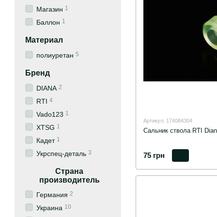
1
Магазин
1
Баллон
Материал
5
полиуретан
Бренд
2
DIANA
4
RTI
1
Vado123
Артикул: 174084304
1
XTSG
Сальник ствола RTI Dian
1
Кадет
3
Укрспец-деталь
75 грн
Страна
производитель
2
Германия
10
Украина