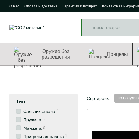
Перейти к основному контенту
О нас
Оплата и доставка
Гарантия и возврат
Контактная информ
Оружие без
Прицелы
разрешения
по популяр
Сортировка:
Тип
4
Сальник ствола
3
Пружина
3
Манжета
1
Прицельная планка