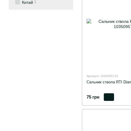
1
Китай
Артикул: 1035095719
Сальник ствола RTI Diana
75 грн