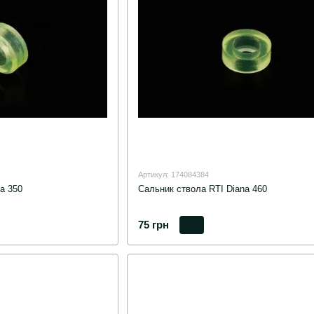
Артикул: 174084384
a 350
Сальник ствола RTI Diana 460
75 грн