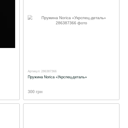
Артикул: 286387366
Пружина Norica «Укрспец-деталь»
300 грн