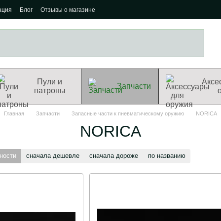
ация
Блог
Отзывы о магазине
Пули и
Аксе
Запчасти
патроны
Главная
Запчасти
Запасные части к пневматическому оружию
NORICA
NORICA
ности
сначала дешевле
сначала дороже
по названию