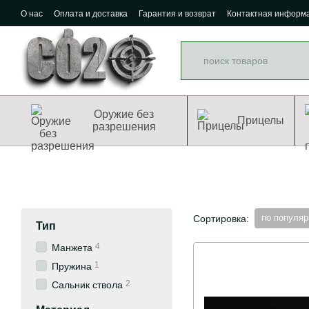
Перейти к основному контенту
О нас
Оплата и доставка
Гарантия и возврат
Контактная информ
Оружие без
Прицелы
разрешения
по популяр
Сортировка:
Тип
4
Манжета
1
Пружина
2
Сальник ствола