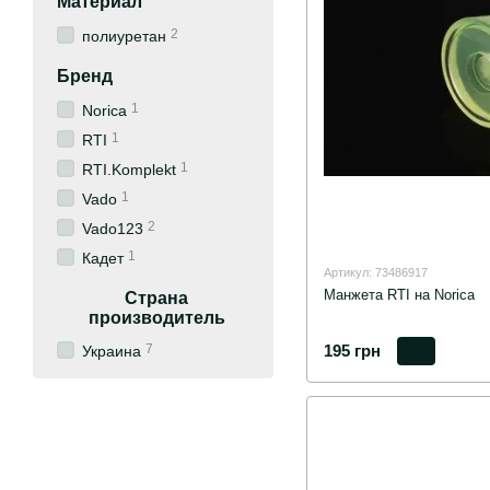
Материал
2
полиуретан
Бренд
1
Norica
1
RTI
1
RTI.Komplekt
1
Vado
2
Vado123
1
Кадет
Артикул: 73486917
Манжета RTI на Norica
Страна
производитель
7
195 грн
Украина