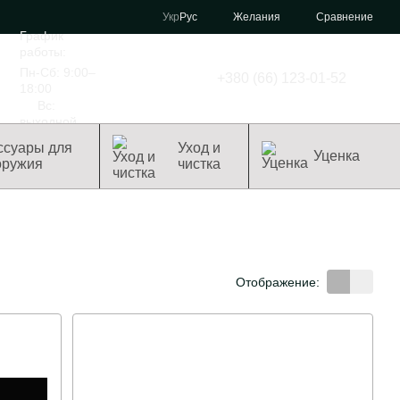
Сравнение
Укр
Рус
Желания
График
работы:
Пн-Сб: 9:00–
+380 (66) 123-01-52
18:00
Вс:
выходной
ссуары для
Уход и
Уценка
оружия
чистка
Отображение: