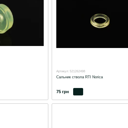
Артикул: 521262498
Сальник ствола RTI Norica
75 грн