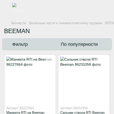
Запчасти
Запасные части к пневматическому оружию
BEE
BEEMAN
Фильтр
По популярности
Артикул: 86227664
Артикул: 86231056
Манжета RTI на Beeman
Сальник ствола RTI Beeman