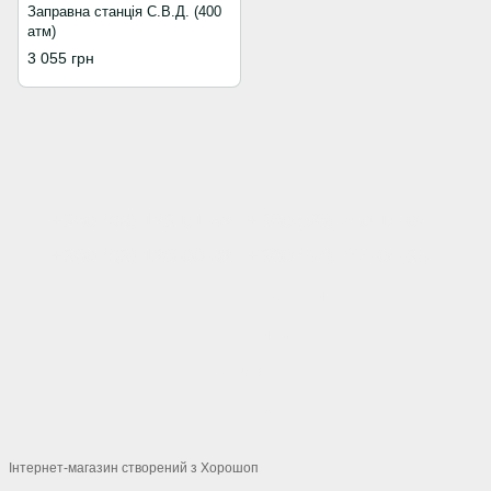
Заправна станція С.В.Д. (400
атм)
3 055 грн
+380 (66) 123-01-52
+380 (98) 740-14-07
+380 (63) 128-00-62
+380 (57) 744-04-35
Контактна інформація
Повна версія сайту
© 2026
Укр
Рус
Інтернет-магазин створений з Хорошоп