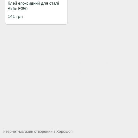
Клей епоксидний для сталі
Akfix E350
141 грн
+380 (66) 123-01-52
+380 (98) 740-14-07
+380 (63) 128-00-62
+380 (57) 744-04-35
Контактна інформація
Повна версія сайту
© 2026
Укр
Рус
Інтернет-магазин створений з Хорошоп