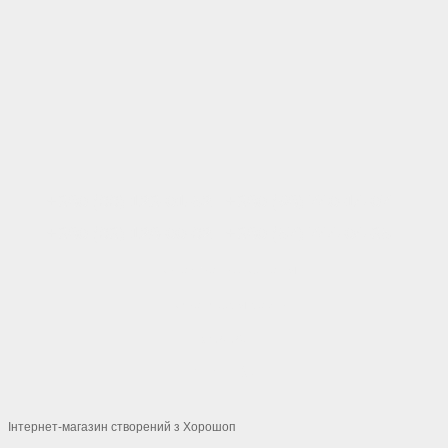
+380 (66) 123-01-52
+380 (98) 740-14-07
+380 (63) 128-00-62
+380 (57) 744-04-35
Контактна інформація
Повна версія сайту
© 2026
Укр
Рус
Інтернет-магазин створений з Хорошоп