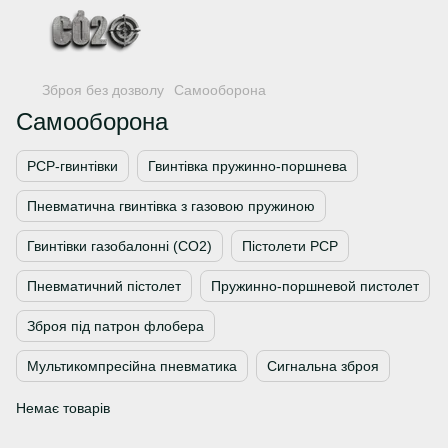
Зброя без дозволу
Самооборона
Самооборона
PCP-гвинтівки
Гвинтівка пружинно-поршнева
Пневматична гвинтівка з газовою пружиною
Гвинтівки газобалонні (CO2)
Пістолети PCP
Пневматичний пістолет
Пружинно-поршневой пистолет
Зброя під патрон флобера
Мультикомпресійна пневматика
Сигнальна зброя
Немає товарів