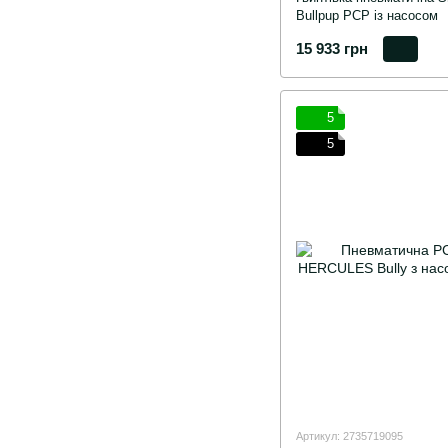
Bullpup PCP із насосом
15 933 грн
5
5
Артикул: 2735719095