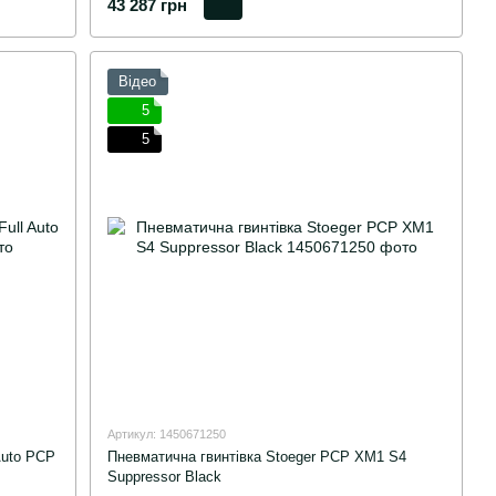
43 287 грн
Відео
5
5
Артикул: 1450671250
Auto PCP
Пневматична гвинтівка Stoeger PCP XM1 S4
Suppressor Black