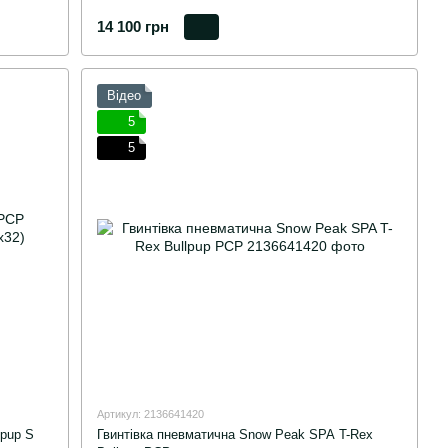
14 100 грн
Відео
5
5
Артикул: 2136641420
hpup S
Гвинтівка пневматична Snow Peak SPA T-Rex