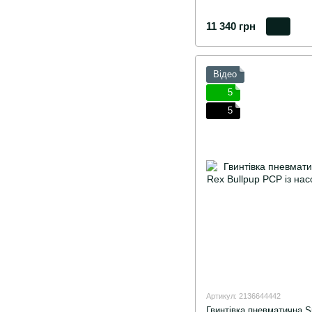
11 340 грн
Відео
5
5
Артикул: 2136644442
Гвинтівка пневматична 