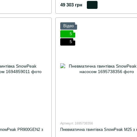
49 303 грн
Відео
5
5
Артикул: 1695738356
 SnowPeak PR900GEN2 з
Пневматична гвинтівка SnowPeak M25 з