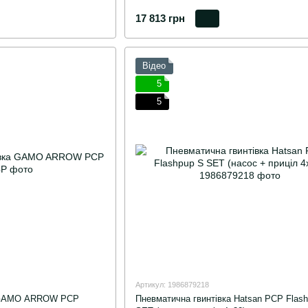
17 813 грн
Відео
5
5
Артикул: 1986879218
а GAMO ARROW PCP
Пневматична гвинтівка Hatsan PCP Flas