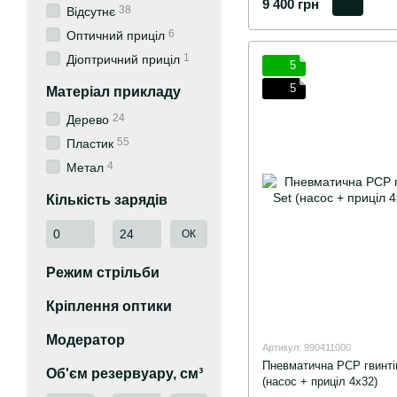
9 400 грн
38
Відсутнє
6
Оптичний приціл
1
Діоптричний приціл
5
5
Матеріал прикладу
24
Дерево
55
Пластик
4
Метал
Кількість зарядів
Від Кількість зарядів
До Кількість зарядів
ОК
Режим стрільби
Кріплення оптики
Модератор
Артикул: 990411000
Пневматична PCP гвинтів
Об'єм резервуару, см³
(насос + приціл 4х32)