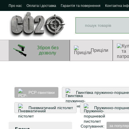
Перейти до основного контенту
Про нас
Оплата і доставка
Гарантія та повернення
Контактна ін
Зброя без
Приціли
дозволу
PCP-гвинтівки
Гвинтівка пружинно-поршн
Пневматичний пістолет
Пружинно-поршне
за популяр
Сортування: