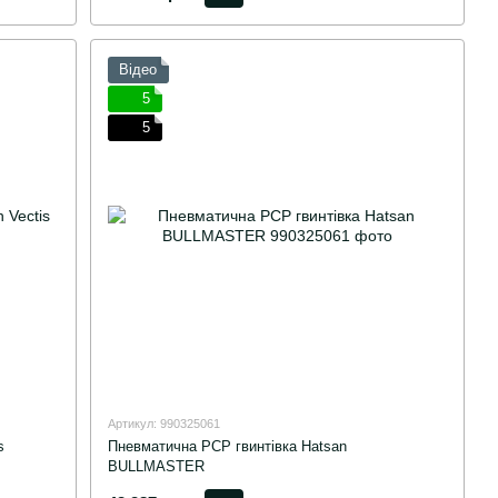
Відео
5
5
Артикул: 990325061
s
Пневматична PCP гвинтівка Hatsan
BULLMASTER