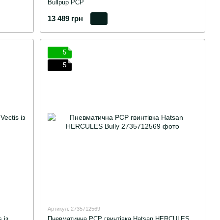
Bullpup PCP
13 489 грн
5
5
Артикул: 2735712569
 із
Пневматична PCP гвинтівка Hatsan HERCULES