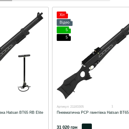
Хіт
Відео
5
5
1
Артикул: 21183305
ка Hatsan BT65 RB Elite
Пневматична PCP гвинтівка Hatsan BT65 
31 020 грн