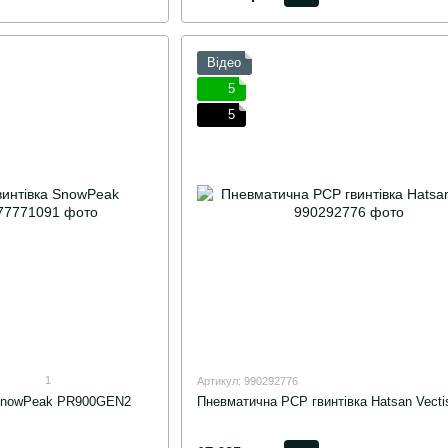
Відео
5
5
1
Артикул: 990292776
 SnowPeak PR900GEN2
Пневматична PCP гвинтівка Hatsan Vecti