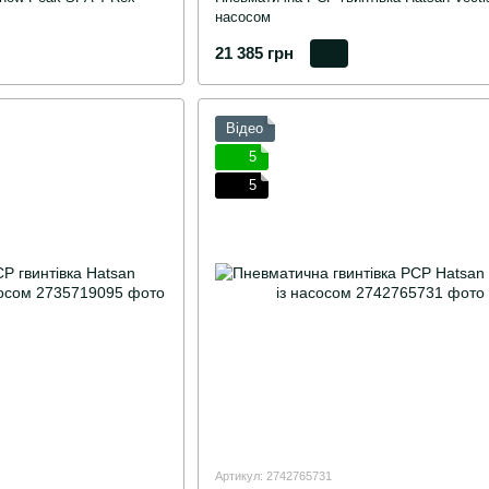
насосом
21 385 грн
Відео
5
5
Артикул: 2742765731