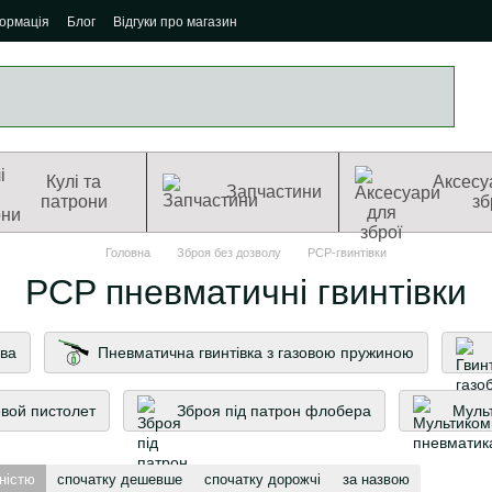
формація
Блог
Відгуки про магазин
Кулі та
Аксесу
Запчастини
патрони
зб
Головна
Зброя без дозволу
PCP-гвинтівки
PCP пневматичні гвинтівки
ева
Пневматична гвинтівка з газовою пружиною
вой пистолет
Зброя під патрон флобера
Муль
ністю
спочатку дешевше
спочатку дорожчі
за назвою