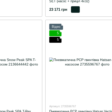
SET (насос + приціл 4х32)
23 171 грн
Відео
5
5
Артикул: 2735596767
Snow Peak SPA T-Rex
Пневматична PCP гвинтівка Hatsan Vectis