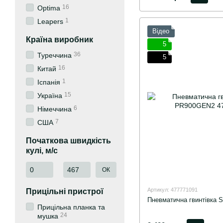
16
Optima
1
Leapers
Відео
Країна виробник
5
36
Туреччина
5
16
Китай
1
Іспанія
15
Україна
6
Німеччина
7
США
Початкова швидкість
кулі, м/с
Від Початкова швидкість кулі, м/с
До Початкова швидкість кулі, м/с
ОК
Артикул: 477771091
Прицільні пристрої
Пневматична гвинтівка
Прицільна планка та
24
мушка