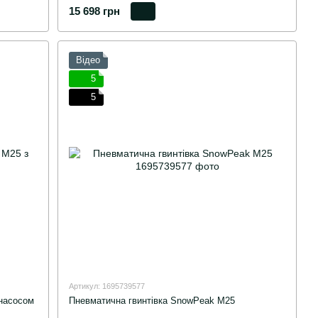
15 698 грн
Відео
5
5
Артикул: 1695739577
 насосом
Пневматична гвинтівка SnowPeak M25