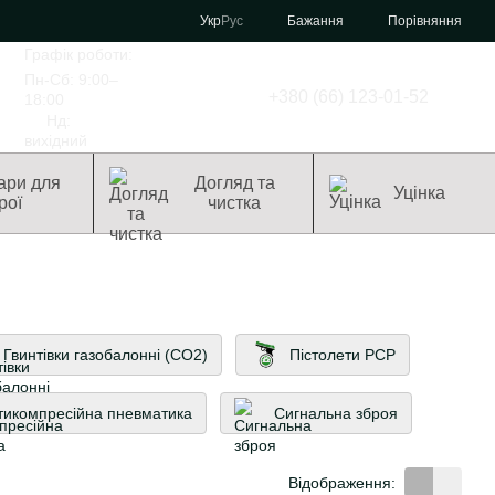
Порівняння
Укр
Рус
Бажання
Графік роботи:
Пн-Сб: 9:00–
+380 (66) 123-01-52
18:00
Нд:
вихідний
ари для
Догляд та
Уцінка
рої
чистка
Гвинтівки газобалонні (CO2)
Пістолети PCP
тикомпресійна пневматика
Сигнальна зброя
Відображення: