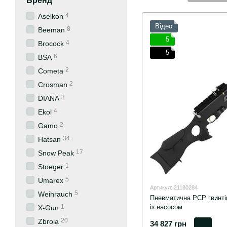
Бренд
4
Aselkon
Відео
8
Beeman
5
4
Brocock
5
6
BSA
2
Cometa
2
Crosman
3
DIANA
4
Ekol
2
Gamo
34
Hatsan
17
Snow Peak
1
Stoeger
5
Umarex
Артикул: 21180284
5
Weihrauch
Пневматична PCP гвинтів
із насосом
1
X-Gun
20
Zbroia
34 827 грн