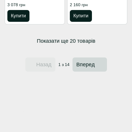
3 078 грн
2 160 грн
Купити
Купити
Показати ще 20 товарів
Назад
Вперед
1
з 14
+380 (66) 123-01-52
+380 (98) 740-14-07
+380 (63) 128-00-62
+380 (57) 744-04-35
Контактна інформація
Повна версія сайту