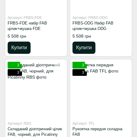
Артикул: FRBS-FDE
Артикул: FRBS-ODG
FRBS-FDE набір FAB
FRBS-ODG Набір FAB
цілик+мушка FDE
цілик+мушка ODG
5 508 грн
5 508 грн
Купити
Купити
3
3
3
3
Артикул: RBS
Артикул: TFL
Складаний діоптричний цілик
Рукоятка передня складна
FAB, чорний, для Picatinny
FAB