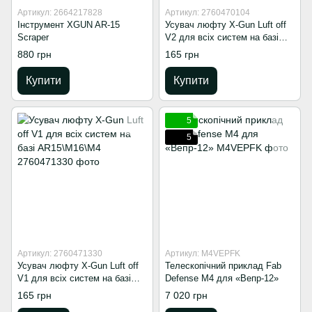
Артикул: 2664217828
Артикул: 2760470104
Інструмент XGUN AR-15
Усувач люфту X-Gun Luft off
Scraper
V2 для всіх систем на базі
AR15\M16\M4
880 грн
165 грн
Купити
Купити
5
5
Артикул: 2760471330
Артикул: M4VEPFK
Усувач люфту X-Gun Luft off
Телескопічний приклад Fab
V1 для всіх систем на базі
Defense M4 для «Вепр-12»
AR15\M16\M4
165 грн
7 020 грн