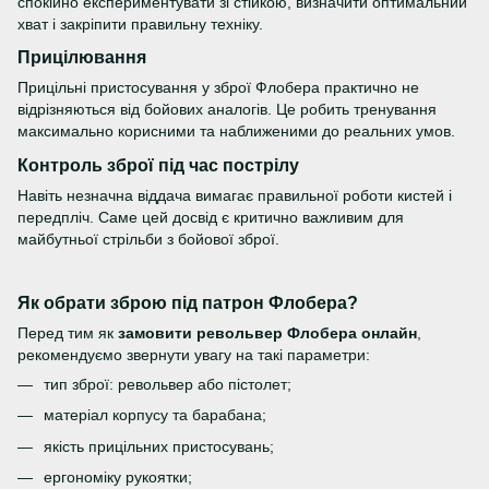
спокійно експериментувати зі стійкою, визначити оптимальний
хват і закріпити правильну техніку.
Прицілювання
Прицільні пристосування у зброї Флобера практично не
відрізняються від бойових аналогів. Це робить тренування
максимально корисними та наближеними до реальних умов.
Контроль зброї під час пострілу
Навіть незначна віддача вимагає правильної роботи кистей і
передпліч. Саме цей досвід є критично важливим для
майбутньої стрільби з бойової зброї.
Як обрати зброю під патрон Флобера?
Перед тим як
замовити револьвер Флобера онлайн
,
рекомендуємо звернути увагу на такі параметри:
тип зброї: револьвер або пістолет;
матеріал корпусу та барабана;
якість прицільних пристосувань;
ергономіку рукоятки;