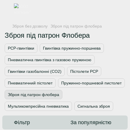
Зброя без дозволу
Зброя під патрон флобера
Зброя під патрон Флобера
PCP-гвинтівки
Гвинтівка пружинно-поршнева
Пневматична гвинтівка з газовою пружиною
Гвинтівки газобалонні (CO2)
Пістолети PCP
Пневматичний пістолет
Пружинно-поршневой пистолет
Зброя під патрон флобера
Мультикомпресійна пневматика
Сигнальна зброя
Фільтр
За популярністю