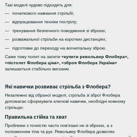
Такі моделі чудово підходять для:
початкового навчання стрільбі;
відпрацювання техніки пострілу;
тренування безпечного поводження зі зброєю;
розважальної стрільби на коротких дистанціях;
підготовки до переходу на вогнепальну зброю.
Саме тому попит на запити
«купити револьвер Флобера»,
«пістолет Флобера ціна», «зброя Флобера Україна»
залишається стабільно високим.
Які навички розвиває стрільба з Флобера?
Незалежно від обраної моделі, стрільба зі зброї Флобера
допомагає сформувати ключові навички, необхідні кожному
стрільцю:
Правильна стійка та хват
Проблеми з точністю часто пов’язані не зі зброєю, а з
положенням тіла та рук. Револьвер Флобера дозволяє