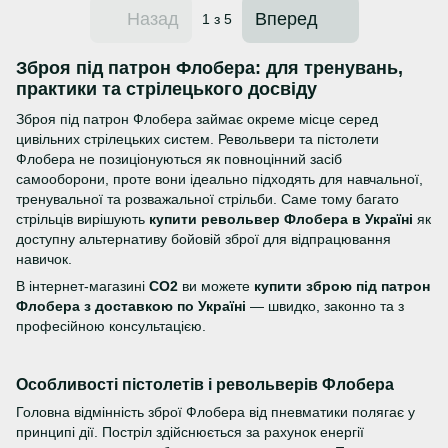
Назад
Вперед
1
з 5
Зброя під патрон Флобера: для тренувань,
практики та стрілецького досвіду
Зброя під патрон Флобера займає окреме місце серед
цивільних стрілецьких систем. Револьвери та пістолети
Флобера не позиціонуються як повноцінний засіб
самооборони, проте вони ідеально підходять для навчальної,
тренувальної та розважальної стрільби. Саме тому багато
стрільців вирішують
купити револьвер Флобера в Україні
як
доступну альтернативу бойовій зброї для відпрацювання
навичок.
В інтернет-магазині
CO2
ви можете
купити зброю під патрон
Флобера з доставкою по Україні
— швидко, законно та з
професійною консультацією.
Особливості пістолетів і револьверів Флобера
Головна відмінність зброї Флобера від пневматики полягає у
принципі дії. Постріл здійснюється за рахунок енергії