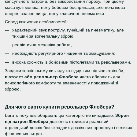
капсульного патрона, без використання пороху. При цьому
маса кулі менша, ніж у бойових боєприпасів, але початкова
енергія значно вища, ніж у класичної пневматики.
Серед ключових особливостей:
характерний звук пострілу, гучніший за пневматику, але
тихіший за вогнепальну зброю;
реалістична механіка роботи;
необхідність регулярного чищення та змащування;
висока схожість із бойовими пістолетами та револьверами.
Завдяки зовнішньому вигляду та відчуттям під час стрільби,
пістолет або револьвер Флобера
часто обирають для
психологічного комфорту та впевненості у поводженні зі
зброєю.
Для чого варто купити револьвер Флобера?
Багато покупців обирають цю категорію не випадково.
Зброя
під патрон Флобера
дозволяє отримати реальний
стрілецький досвід без складних дозвільних процедур і великих
фінансових витрат.