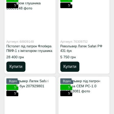
5
5
Артикул: 68809148
Артикул: 76309752
Пістолет під патрон Флобера
Револьвер Латек Safari РФ
ПМФ-1 з імітатором глушника
431 бук
28 400 грн
5 750 грн
Купити
Купити
Відео
Відео
5
5
5
5