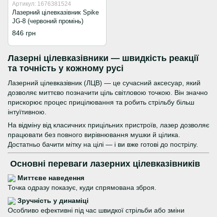
Артикул: 1676381524
Лазерний цілевказівник Spike
JG-8 (червоний промінь)
846 грн
Лазерні цілевказівники — швидкість реакції
та точність у кожному русі
Лазерний цілевказівник (ЛЦВ) — це сучасний аксесуар, який
дозволяє миттєво позначити ціль світловою точкою. Він значно
прискорює процес прицілювання та робить стрільбу більш
інтуїтивною.
На відміну від класичних прицільних пристроїв, лазер дозволяє
працювати без повного вирівнювання мушки й цілика.
Достатньо бачити мітку на цілі — і ви вже готові до пострілу.
Основні переваги лазерних цілевказівників
Миттєве наведення
Точка одразу показує, куди спрямована зброя.
Зручність у динаміці
Особливо ефективні під час швидкої стрільби або зміни