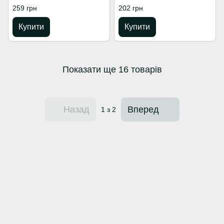
Crosman
Ultimate, Thunder
259 грн
202 грн
(HT.104.06TISY)
Купити
Купити
Показати ще 16 товарів
Назад
Вперед
1
з 2
+380 (66) 123-01-52
+380 (98) 740-14-07
+380 (63) 128-00-62
+380 (57) 744-04-35
Контактна інформація
Повна версія сайту