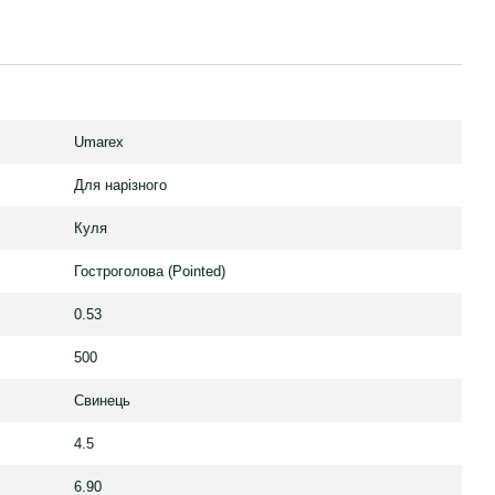
Umarex
Для нарізного
Куля
Гостроголова (Pointed)
0.53
500
Свинець
4.5
6.90