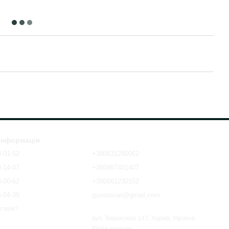
 інформація
3-01-52
+380631280062
0-14-07
+380987401407
8-00-62
+380661230152
4-04-35
gunstovari@gmail.com
и вам?
вул. Тюринская 147, Харків, Україна
Мапа проїзду