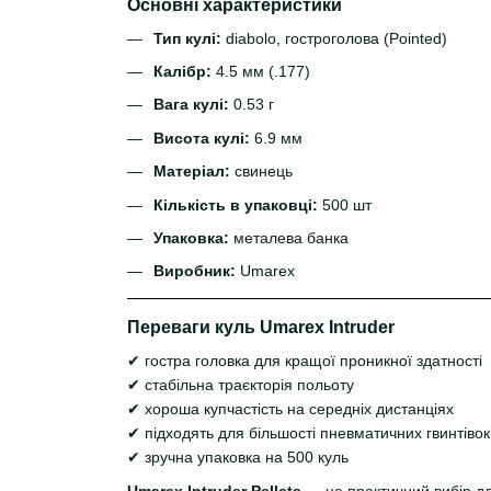
Основні характеристики
Тип кулі:
diabolo, гостроголова (Pointed)
Калібр:
4.5 мм (.177)
Вага кулі:
0.53 г
Висота
кулі:
6.9 мм
Матеріал:
свинець
Кількість в упаковці:
500 шт
Упаковка:
металева банка
Виробник:
Umarex
Переваги куль Umarex Intruder
✔ гостра головка для кращої проникної здатності
✔ стабільна траєкторія польоту
✔ хороша купчастість на середніх дистанціях
✔ підходять для більшості пневматичних гвинтівок 
✔ зручна упаковка на 500 куль
Umarex Intruder Pellets
— це практичний вибір для