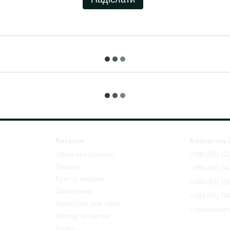
Каталог
Контактна
Зброя без дозволу
+380 (66) 12
Приціли
+380 (98) 74
Кулі та патрони
+380 (63) 12
Запчастини
+380 (57) 74
Аксесуари для зброї
Передзвонит
Догляд та чистка
Уцінка