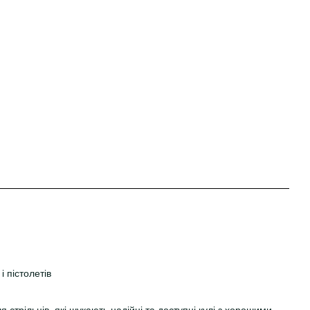
і пістолетів
 стрільців, які шукають надійні та доступні кулі з хорошими