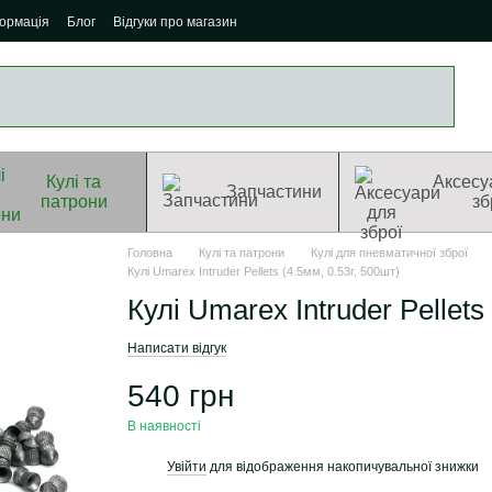
формація
Блог
Відгуки про магазин
Кулі та
Аксесу
Запчастини
патрони
зб
Головна
Кулі та патрони
Кулі для пневматичної зброї
Кулі Umarex Intruder Pellets (4.5мм, 0.53г, 500шт)
Кулі Umarex Intruder Pellets
Написати відгук
540 грн
В наявності
Увійти
для відображення накопичувальної знижки
%