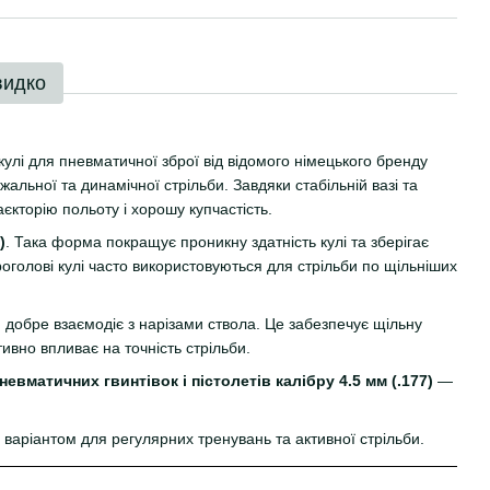
видко
кулі для пневматичної зброї від відомого німецького бренду
альної та динамічної стрільби. Завдяки стабільній вазі та
аєкторію польоту і хорошу купчастість.
)
. Така форма покращує проникну здатність кулі та зберігає
роголові кулі часто використовуються для стрільби по щільніших
й добре взаємодіє з нарізами ствола. Це забезпечує щільну
тивно впливає на точність стрільби.
невматичних гвинтівок і пістолетів калібру 4.5 мм (.177)
—
м варіантом для регулярних тренувань та активної стрільби.