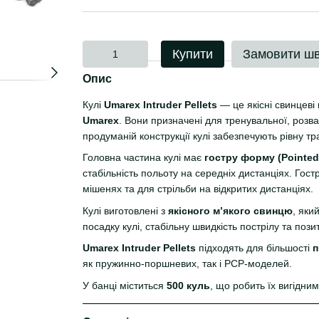
Купити
Замовити ш
Опис
Кулі
Umarex Intruder Pellets
— це якісні свинцеві 
Umarex
. Вони призначені для тренувальної, розваж
продуманій конструкції кулі забезпечують рівну тр
Головна частина кулі має
гостру форму (Pointed
стабільність польоту на середніх дистанціях. Гост
мішенях та для стрільби на відкритих дистанціях.
Кулі виготовлені з
якісного м’якого свинцю
, яки
посадку кулі, стабільну швидкість пострілу та пози
Umarex Intruder Pellets
підходять для більшості
п
як пружинно-поршневих, так і PCP-моделей.
У банці міститься
500 куль
, що робить їх вигідни