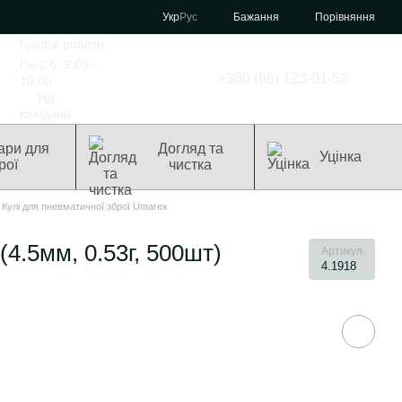
Порівняння
Укр
Рус
Бажання
Графік роботи:
Пн-Сб: 9:00–
+380 (66) 123-01-52
18:00
Нд:
вихідний
ари для
Догляд та
Уцінка
рої
чистка
Кулі для пневматичної зброї Umarex
 (4.5мм, 0.53г, 500шт)
Артикул
4.1918