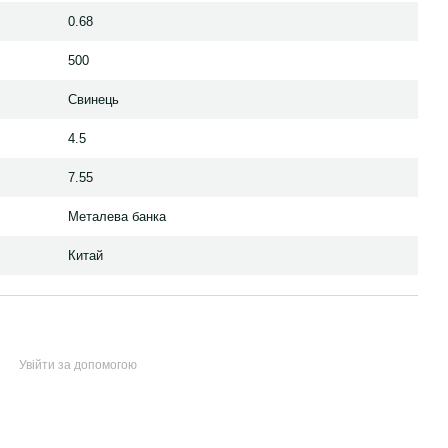
0.68
500
Свинець
4.5
7.55
Металева банка
Китай
Увійти за допомогою