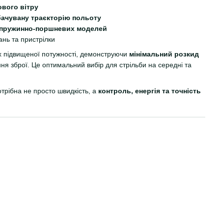
ового вітру
бачувану траєкторію польоту
х пружинно-поршневих моделей
нь та пристрілки
ах підвищеної потужності, демонструючи
мінімальний розкид
я зброї. Це оптимальний вибір для стрільби на середні та
трібна не просто швидкість, а
контроль, енергія та точність