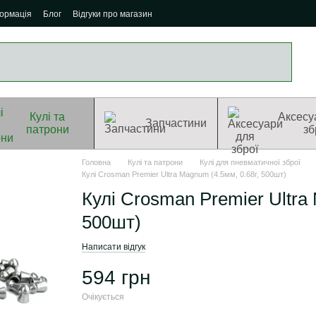
формація
Блог
Відгуки про магазин
Кулі та
Аксесу
Запчастини
патрони
зб
Головна
Кулі та патрони
Кулі для пневматичної зброї
Кулі Crosman Premier Ultra Magnum (4.5мм, 0.68г, 500шт)
Кулі Crosman Premier Ultra 
500шт)
Написати відгук
594 грн
Очікується