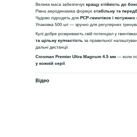
Велика маса забезпечує
кращу стійкість до бок
Рівна аеродинаміка формує
стабільну та перед
Чудово підходять для
PCP-гвинтівок і потужни
Упаковка 500 шт — зручно для регулярних тренува
Кулі добре розкривають свій потенціал у гвинтівк
та щільну купчастість
за правильної налаштуванн
дальні дистанції.
Crosman Premier Ultra Magnum 4.5 мм
— коли по
у кожній серії
.
Відео