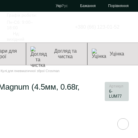
Порівняння
Укр
Рус
Бажання
Графік роботи:
Пн-Сб: 9:00–
+380 (66) 123-01-52
18:00
Нд:
вихідний
ари для
Догляд та
Уцінка
рої
чистка
Кулі для пневматичної зброї Crosman
Magnum (4.5мм, 0.68г,
Артикул
6-
LUM77