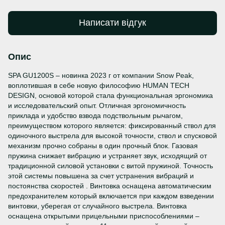
Написати відгук
Опис
SPA GU1200S – новинка 2023 г от компании Snow Peak,
воплотившая в себе новую философию HUMAN TECH
DESIGN, основой которой стала функциональная эргономика
и исследовательский опыт. Отличная эргономичность
приклада и удобство взвода подствольным рычагом,
преимуществом которого является: фиксированный ствол для
одиночного выстрела для высокой точности, ствол и спусковой
механизм прочно собраны в один прочный блок. Газовая
пружина снижает вибрацию и устраняет звук, исходящий от
традиционной силовой установки с витой пружиной. Точность
этой системы повышена за счет устранения вибраций и
постоянства скоростей . Винтовка оснащена автоматическим
предохранителем который включается при каждом взведении
винтовки, уберегая от случайного выстрела. Винтовка
оснащена открытыми прицельными приспособлениями –