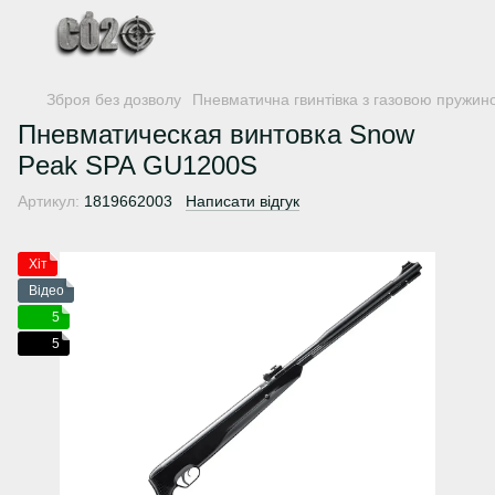
Зброя без дозволу
Пневматична гвинтівка з газовою пружин
Пневматическая винтовка Snow
Peak SPA GU1200S
Артикул:
1819662003
Написати відгук
Хіт
Відео
5
5