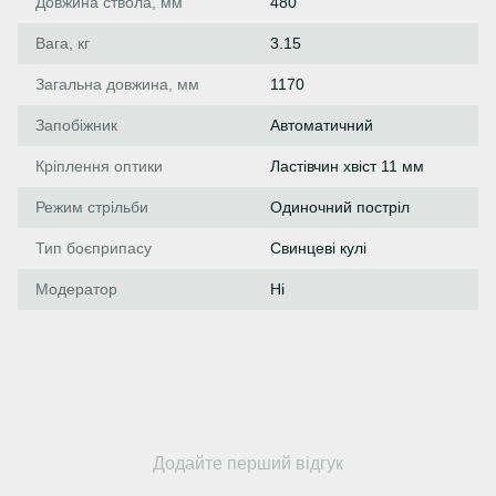
Довжина ствола, мм
480
Вага, кг
3.15
Загальна довжина, мм
1170
Запобіжник
Автоматичний
Кріплення оптики
Ластівчин хвіст 11 мм
Режим стрільби
Одиночний постріл
Тип боєприпасу
Свинцеві кулі
Модератор
Ні
Додайте перший відгук