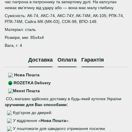
час патрона в патроннику та запертому дулі. На капсулах
немає вм'ятину від удару або — вона має малу глибину.
Сумісність: АК-74, АКС-74, АКС-74У, АК-74М, АК-105; РПК-74,
РПК-74М, Сайга МК (МК-03), СОК-98, ВПО-148.
Матеріал: сталь
Розміри, мм: 85х4х4
Вага, г: 4
Доставка
Оплата
Гарантія
Нова Пошта
ROZETKA Delivery
Meest Пошта
CO₂ магазин здійснює доставку в будь-який куточок України
зручними для Вас способами:
Кур'єром до дверей.
У відділення «
Нова Пошта
».
У поштомати для швидкого отримання посилки.