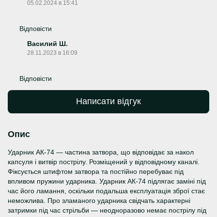
05.02.2024 в 15:41
Відповісти
Василий Ш.
28.11.2023 в 16:09
Відповісти
Написати відгук
Опис
Ударник АК-74 — частина затвора, що відповідає за накол
капсуля і витвір пострілу. Розміщений у відповідному каналі.
Фіксується штифтом затвора та постійно перебуває під
впливом пружини ударника. Ударник АК-74 підлягає заміні під
час його ламання, оскільки подальша експлуатація зброї стає
неможлива. Про зламаного ударника свідчать характерні
затримки під час стрільби — неодноразово немає пострілу під