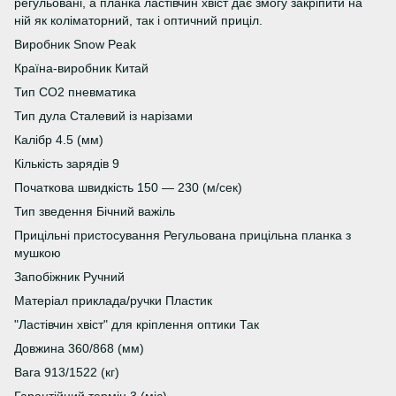
регульовані, а планка ластівчин хвіст дає змогу закріпити на
ній як коліматорний, так і оптичний приціл.
Виробник Snow Peak
Країна-виробник Китай
Тип СО2 пневматика
Тип дула Сталевий із нарізами
Калібр 4.5 (мм)
Кількість зарядів 9
Початкова швидкість 150 — 230 (м/сек)
Тип зведення Бічний важіль
Прицільні пристосування Регульована прицільна планка з
мушкою
Запобіжник Ручний
Матеріал приклада/ручки Пластик
"Ластівчин хвіст" для кріплення оптики Так
Довжина 360/868 (мм)
Вага 913/1522 (кг)
Гарантійний термін 3 (міс)