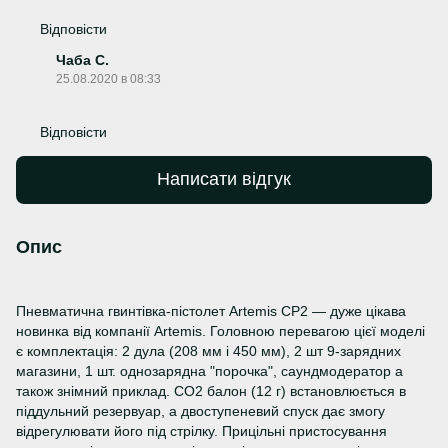
Відповісти
Чаба С.
25.08.2020 в 08:33
Відповісти
Написати відгук
Опис
Пневматична гвинтівка-пістолет Artemis CP2 — дуже цікава
новинка від компанії Artemis. Головною перевагою цієї моделі
є комплектація: 2 дула (208 мм і 450 мм), 2 шт 9-зарядних
магазини, 1 шт. однозарядна "порочка", саундмодератор а
також знімний приклад. СО2 балон (12 г) встановлюється в
піддульний резервуар, а двоступеневий спуск дає змогу
відрегулювати його під стрілку. Прицільні пристосування