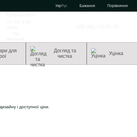
Порівняння
Укр
Рус
Бажання
Графік роботи:
Пн-Сб: 9:00–
+380 (66) 123-01-52
18:00
Нд:
вихідний
ари для
Догляд та
Уцінка
рої
чистка
изайну і доступної ціни.