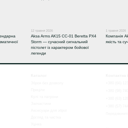
12 травня 2026
1 травня 2026
гендарна
Aksa Arms AK15 CC-01 Beretta PX4
Компанія A
евматичної
Storm — сучасний сигнальний
якість та су
пістолет із характером бойової
легенди
Каталог
Контактна
Зброя без дозволу
+380 (66) 12
Приціли
+380 (98) 74
Кулі та патрони
+380 (63) 12
Запчастини
+380 (57) 74
Аксесуари для зброї
Передзвонит
Догляд та чистка
Уцінка