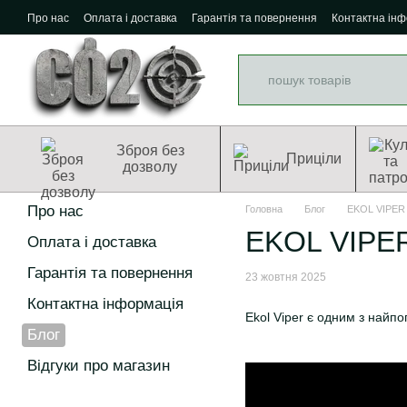
Перейти до основного контенту
Про нас
Оплата і доставка
Гарантія та повернення
Контактна ін
Зброя без
Приціли
дозволу
Про нас
Головна
Блог
EKOL VIPER -
EKOL VIPER
Оплата і доставка
Гарантія та повернення
23 жовтня 2025
Контактна інформація
Ekol Viper є одним з найпо
Блог
Відгуки про магазин