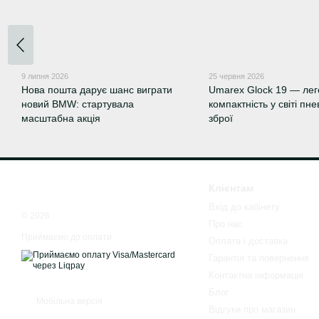
9 липня 2026
25 червня 2026
Нова пошта дарує шанс виграти
Umarex Glock 19 — ле
новий BMW: стартувала
компактність у світі пн
масштабна акція
зброї
Клієнтам
Вхід до кабінету
© 2026
Про нас
Приймаємо до оплати
Оплата і доставка
Гарантія та повернення
Контактна інформація
Блог
Мобільна версія
Відгуки про магазин