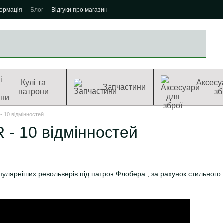
формація
Блог
Відгуки про магазин
Кулі та
Аксесу
Запчастини
патрони
зб
 10 відмінностей
 - 10 відмінностей
пулярніших револьверів під патрон Флобера , за рахунок стильного д