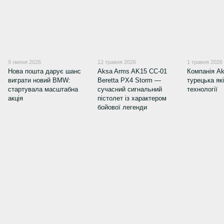
9 липня 2026
12 травня 2026
1 травня 2026
Нова пошта дарує шанс
Aksa Arms AK15 CC-01
Компанія Ak
виграти новий BMW:
Beretta PX4 Storm —
турецька як
стартувала масштабна
сучасний сигнальний
технології
акція
пістолет із характером
бойової легенди
+380 (66) 123-01-52
+380 (98) 740-14-07
+380 (63) 128-00-62
+380 (57) 744-04-35
Контактна інформація
Повна версія сайту
© 2026