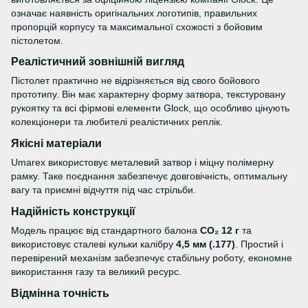
означає наявність оригінальних логотипів, правильних
пропорцій корпусу та максимальної схожості з бойовим
пістолетом.
Реалістичний зовнішній вигляд
Пістолет практично не відрізняється від свого бойового
прототипу. Він має характерну форму затвора, текстуровану
рукоятку та всі фірмові елементи Glock, що особливо цінують
колекціонери та любителі реалістичних реплік.
Якісні матеріали
Umarex використовує металевий затвор і міцну полімерну
рамку. Таке поєднання забезпечує довговічність, оптимальну
вагу та приємні відчуття під час стрільби.
Надійність конструкції
Модель працює від стандартного балона
CO₂ 12 г
та
використовує сталеві кульки калібру
4,5 мм (.177)
. Простий і
перевірений механізм забезпечує стабільну роботу, економне
використання газу та великий ресурс.
Відмінна точність