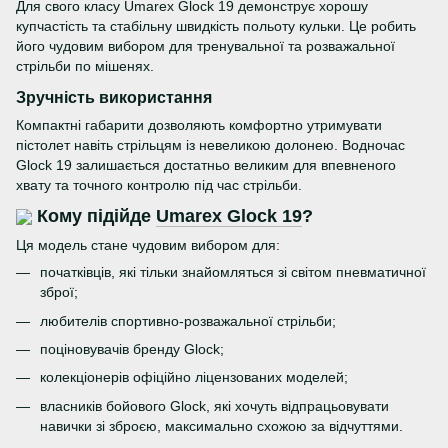
Для свого класу Umarex Glock 19 демонструє хорошу
купчастість та стабільну швидкість польоту кульки. Це робить
його чудовим вибором для тренувальної та розважальної
стрільби по м
ішенях.
Зручність використання
Компактні габарити дозволяють комфортно утримувати
пістолет навіть стрільцям із невеликою долонею. Водночас
Glock 19 залишається достатньо великим для впевненого
хвату та точного контролю під час стрільби.
Кому підійде
Umarex Glock 19
?
Ця модель стане чудовим вибором для:
початківців, які тільки знайомляться зі світом пневматичної
зброї;
любителів спортивно-розважальної стрільби;
поціновувачів бренду Glock;
колекціонерів офіційно ліцензованих моделей;
власників бойового Glock, які хочуть відпрацьовувати
навички зі зброєю, максимально схожою за відчуттями.