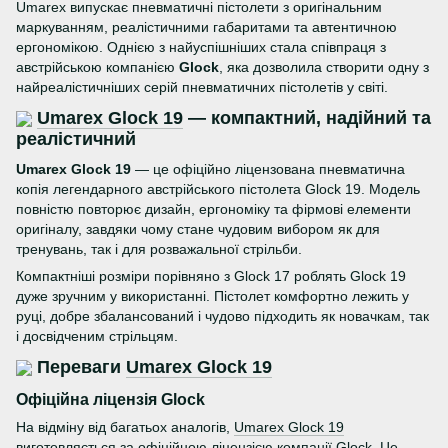
Umarex випускає пневматичні пістолети з оригінальним
маркуванням, реалістичними габаритами та автентичною
ергономікою. Однією з найуспішніших стала співпраця з
австрійською компанією
Glock
, яка дозволила створити одну з
найреалістичніших серій пневматичних пістолетів у світі.
Umarex Glock 19
— компактний, надійний та
реалістичний
Umarex Glock 19
— це офіційно ліцензована пневматична
копія легендарного австрійського пістолета Glock 19. Модель
повністю повторює дизайн, ергономіку та фірмові елементи
оригіналу, завдяки чому стане чудовим вибором як для
тренувань, так і для розважальної стрільби.
Компактніші розміри порівняно з Glock 17 роблять Glock 19
дуже зручним у використанні. Пістолет комфортно лежить у
руці, добре збалансований і чудово підходить як новачкам, так
і досвідченим стрільцям.
Переваги
Umarex Glock 19
Офіційна ліцензія Glock
На відміну від багатьох аналогів,
Umarex Glock 19
виготовляється за офіційною ліцензією компанії Glock. Це