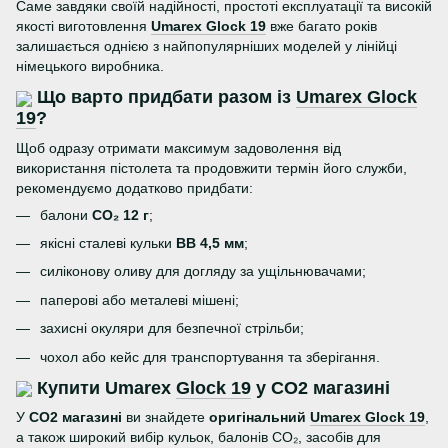
Саме завдяки своїй надійності, простоті експлуатації та високій
якості виготовлення
Umarex Glock 19
вже багато років
залишається однією з найпопулярніших моделей у лінійці
німецького виробника.
Що варто придбати разом із
Umarex Glock
19
?
Щоб одразу отримати максимум задоволення від
використання пістолета та продовжити термін його служби,
рекомендуємо додатково придбати:
балони
CO₂ 12 г
;
якісні сталеві кульки
BB 4,5 мм
;
силіконову оливу для догляду за ущільнювачами;
паперові або металеві мішені;
захисні окуляри для безпечної стрільби;
чохол або кейс для транспортування та зберігання.
Купити Umarex
Glock 19
у CO2 магазині
У
CO2 магазині
ви знайдете
оригінальний
Umarex Glock 19
,
а також широкий вибір кульок, балонів CO₂, засобів для