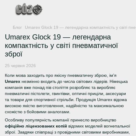
Блог
Umarex Glock 19 — легендарна компактність у світі пне
Umarex Glock 19 — легендарна
компактність у світі пневматичної
зброї
25 червня 2026
Коли мова заходить про якісну пневматичну зброю, ім'я
Umarex
незмінно входить до числа світових лідерів. Німецька
компанія вже понад пів століття розробляє та виробляє
пневматичні пістолети, гвинтівки, оптичні приціли, аксесуари
та товари для спортивної стрільби. Продукція Umarex відома
високою якістю виготовлення, надійністю та максимальною
схожістю з бойовими аналогами.
Особливу популярність компанії принесло виробництво
офіційно ліцензованих копій
відомих моделей вогнепальної
зброї. Завдяки співпраці з провідними світовими виробниками,