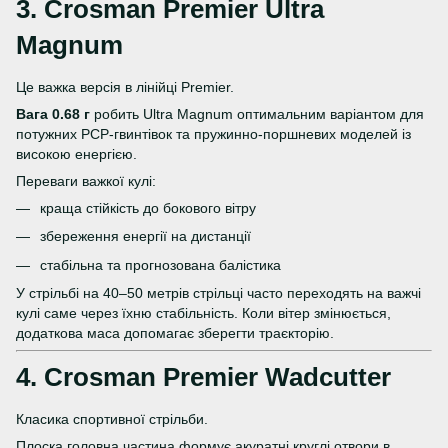
3.
Crosman Premier Ultra
Magnum
Це важка версія в лінійці Premier.
Вага 0.68 г
робить Ultra Magnum оптимальним варіантом для
потужних PCP-гвинтівок та пружинно-поршневих моделей із
високою енергією.
Переваги важкої кулі:
краща стійкість до бокового вітру
збереження енергії на дистанції
стабільна та прогнозована балістика
У стрільбі на 40–50 метрів стрільці часто переходять на важчі
кулі саме через їхню стабільність. Коли вітер змінюється,
додаткова маса допомагає зберегти траєкторію.
4.
Crosman Premier Wadcutter
Класика спортивної стрільби.
Плоска головна частина формує акуратні круглі отвори в