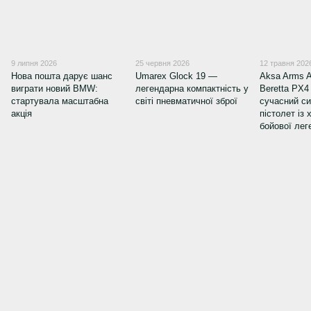
9 липня 2026
25 червня 2026
12 травня 202
Нова пошта дарує шанс
Umarex Glock 19 —
Aksa Arms 
виграти новий BMW:
легендарна компактність у
Beretta PX4
стартувала масштабна
світі пневматичної зброї
сучасний с
акція
пістолет із
бойової лег
+380 (66) 123-01-52
+380 (98) 740-14-07
+380 (63) 128-00-62
+380 (57) 744-04-35
Контактна інформація
Повна версія сайту
© 2026
Укр
Рус