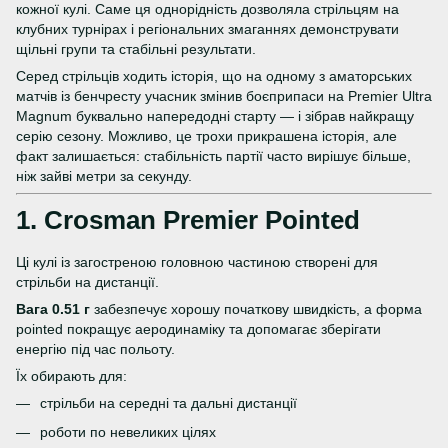
кожної кулі. Саме ця однорідність дозволяла стрільцям на
клубних турнірах і регіональних змаганнях демонструвати
щільні групи та стабільні результати.
Серед стрільців ходить історія, що на одному з аматорських
матчів із бенчресту учасник змінив боєприпаси на Premier Ultra
Magnum буквально напередодні старту — і зібрав найкращу
серію сезону. Можливо, це трохи прикрашена історія, але
факт залишається: стабільність партії часто вирішує більше,
ніж зайві метри за секунду.
1.
Crosman Premier Pointed
Ці кулі із загостреною головною частиною створені для
стрільби на дистанції.
Вага 0.51 г
забезпечує хорошу початкову швидкість, а форма
pointed покращує аеродинаміку та допомагає зберігати
енергію під час польоту.
Їх обирають для:
стрільби на середні та дальні дистанції
роботи по невеликих цілях