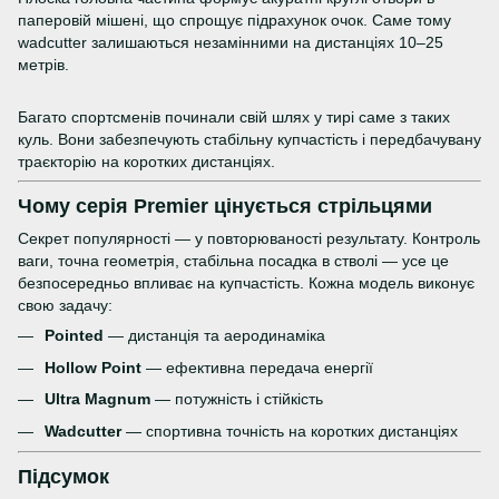
паперовій мішені, що спрощує підрахунок очок. Саме тому
wadcutter залишаються незамінними на дистанціях 10–25
метрів.
Багато спортсменів починали свій шлях у тирі саме з таких
куль. Вони забезпечують стабільну купчастість і передбачувану
траєкторію на коротких дистанціях.
Чому серія Premier цінується стрільцями
Секрет популярності — у повторюваності результату. Контроль
ваги, точна геометрія, стабільна посадка в стволі — усе це
безпосередньо впливає на купчастість. Кожна модель виконує
свою задачу:
Pointed
— дистанція та аеродинаміка
Hollow Point
— ефективна передача енергії
Ultra Magnum
— потужність і стійкість
Wadcutter
— спортивна точність на коротких дистанціях
Підсумок