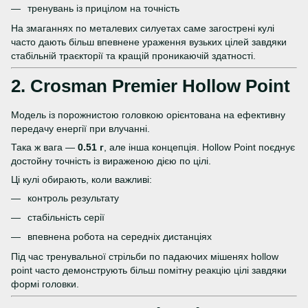
тренувань із прицілом на точність
На змаганнях по металевих силуетах саме загострені кулі
часто дають більш впевнене ураження вузьких цілей завдяки
стабільній траєкторії та кращій проникаючій здатності.
2.
Crosman Premier Hollow Point
Модель із порожнистою головкою орієнтована на ефективну
передачу енергії при влучанні.
Така ж вага —
0.51 г
, але інша концепція. Hollow Point поєднує
достойну точність із вираженою дією по цілі.
Ці кулі обирають, коли важливі:
контроль результату
стабільність серії
впевнена робота на середніх дистанціях
Під час тренувальної стрільби по падаючих мішенях hollow
point часто демонструють більш помітну реакцію цілі завдяки
формі головки.