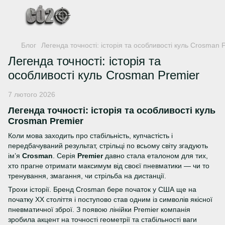
Блог
Легенда точності: історія та особливості куль Crosman 
Легенда точності: історія та
особливості куль Crosman Premier
7 лютого 2026
Легенда точності: історія та особливості куль
Crosman Premier
Коли мова заходить про стабільність, купчастість і
передбачуваний результат, стрільці по всьому світу згадують
ім’я
Crosman
. Серія
Premier
давно стала еталоном для тих,
хто прагне отримати максимум від своєї пневматики — чи то
тренування, змагання, чи стрільба на дистанції.
Трохи історії. Бренд Crosman бере початок у США ще на
початку ХХ століття і поступово став одним із символів якісної
пневматичної зброї. З появою лінійки Premier компанія
зробила акцент на точності геометрії та стабільності ваги