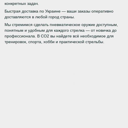
конкретных задач.
Быстрая доставка по Украине — ваши заказы оперативно
доставляются в любой город страны.
Мы стремимся сделать пневматическое оружие доступным,
понятным и удобным для каждого стрелка — от новичка до
профессионала. В CO2 вы найдете всё необходимое для
тренировок, спорта, хобби и практической стрельбы.
+380 (66) 123-01-52
+380 (98) 740-14-07
+380 (63) 128-00-62
+380 (57) 744-04-35
Контактная информация
Полная версия сайта
© 2026
Укр
Рус