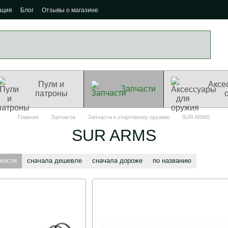
ация
Блог
Отзывы о магазине
Пули и
Аксе
Запчасти
патроны
Главная
Запчасти
Запчасти к стартовому оружию
SUR ARMS
SUR ARMS
ности
сначала дешевле
сначала дороже
по названию