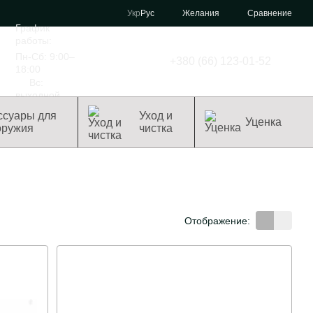
Сравнение
Укр
Рус
Желания
График
работы:
Пн-Сб: 9:00–
+380 (66) 123-01-52
18:00
Вс:
выходной
ссуары для
Уход и
Уценка
оружия
чистка
Отображение: