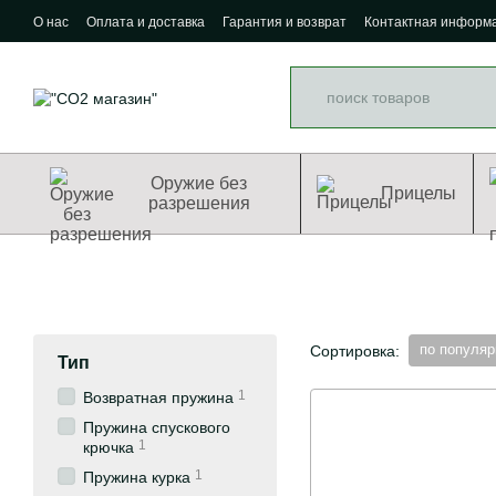
Перейти к основному контенту
О нас
Оплата и доставка
Гарантия и возврат
Контактная информ
Оружие без
Прицелы
разрешения
по популяр
Сортировка:
Тип
1
Возвратная пружина
Пружина спускового
1
крючка
1
Пружина курка