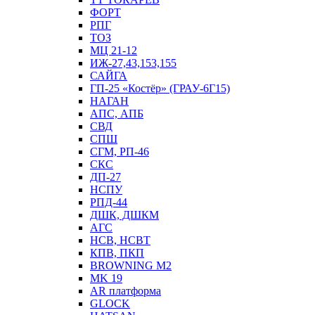
ФОРТ
РПГ
ТОЗ
МЦ 21-12
ИЖ-27,43,153,155
САЙГА
ГП-25 «Костёр» (ГРАУ-6Г15)
НАГАН
АПС, АПБ
СВД
СПШ
СГМ, РП-46
СКС
ДП-27
НСПУ
РПД-44
ДШК, ДШКМ
АГС
НСВ, НСВТ
КПВ, ПКП
BROWNING M2
MK 19
AR платформа
GLOCK