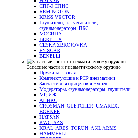
HATSAN
СПГ-9 СПИС
REMINGTON
KRISS VECTOR
Глушители, пламегасители,
саундмодераторы, ПБС
МОСИНА
BERETTA
CESKA ZBROJOVKA
FN SCAR
BENELLI
Запасные части к пневматическому оружию
Пружина газовая
Комплектующие к PCP пневматики
Запчасти для прицелов и мушек
Модераторы, саундмодераторы, глушители
МР, ИЖ
АНИКС
CROSMAN, GLETCHER, UMAREX,
BORNER
HATSAN
KWC, SAS
KRAL, ARES, TORUN, ASIL ARMS
HAMMERLI