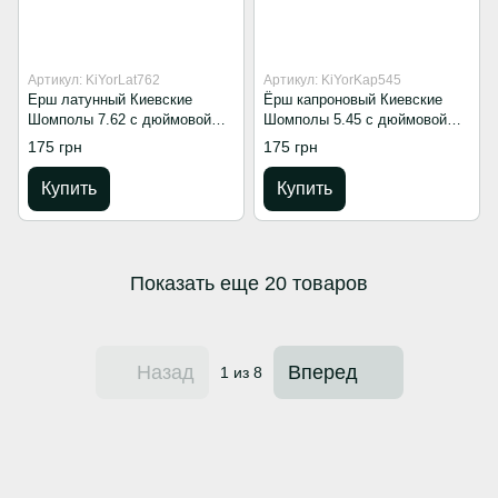
Артикул: KiYorLat762
Артикул: KiYorKap545
Ерш латунный Киевские
Ёрш капроновый Киевские
Шомполы 7.62 с дюймовой
Шомполы 5.45 с дюймовой
резьбой
резьбой
175 грн
175 грн
Купить
Купить
Показать еще 20 товаров
Назад
Вперед
1
из 8