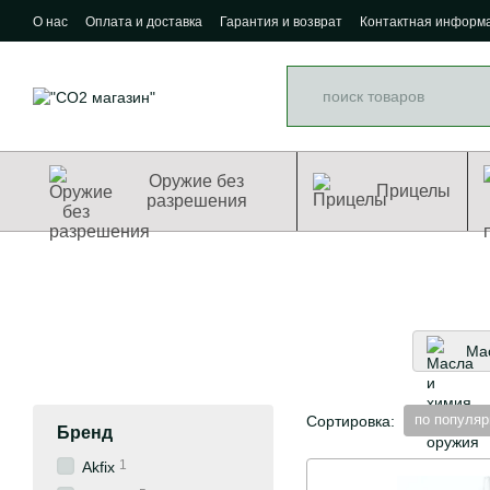
Перейти к основному контенту
О нас
Оплата и доставка
Гарантия и возврат
Контактная информ
Оружие без
Прицелы
разрешения
Мас
по популяр
Сортировка:
Бренд
1
Akfix