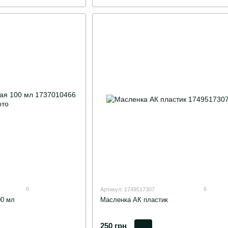
6
6
Артикул: 1749517307
00 мл
Масленка АК пластик
250 грн