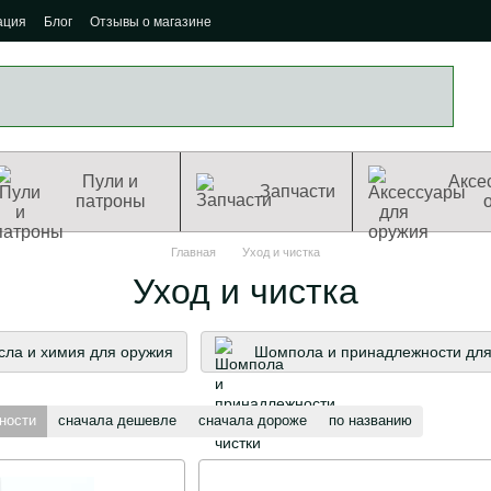
ация
Блог
Отзывы о магазине
Пули и
Аксе
Запчасти
патроны
Главная
Уход и чистка
Уход и чистка
ла и химия для оружия
Шомпола и принадлежности для
ности
сначала дешевле
сначала дороже
по названию