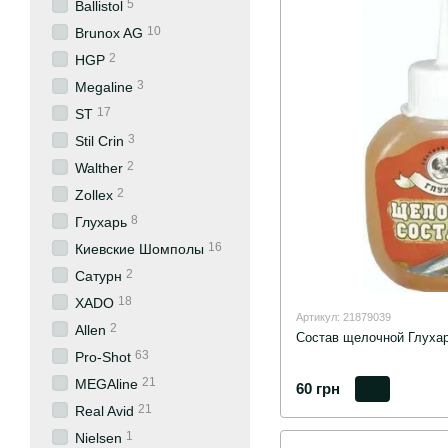
5
Ballistol
10
Brunox AG
2
HGP
3
Megaline
17
ST
3
Stil Crin
2
Walther
2
Zollex
8
Глухарь
16
Киевские Шомполы
2
Сатурн
18
ХАDО
Артикул: 21879039
2
Allen
Состав щелочной Глухар
63
Pro-Shot
21
MEGAline
60 грн
21
Real Avid
1
Nielsen