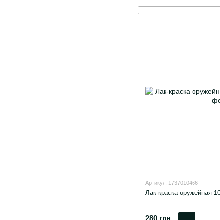
Артикул: 1737010466
Лак-краска оружейная 1
280 грн