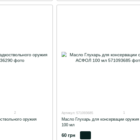
2
1
Артикул: 571093685
оствольного оружия
Масло Глухарь для консервации оружи
100 мл
60 грн