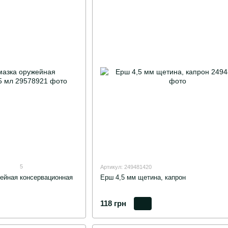
5
Артикул: 249481420
йная консервационная
Ерш 4,5 мм щетина, капрон
118 грн