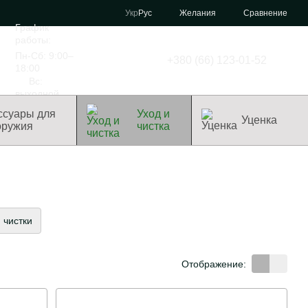
Сравнение
Укр
Рус
Желания
График
работы:
Пн-Сб: 9:00–
+380 (66) 123-01-52
18:00
Вс:
выходной
ссуары для
Уход и
Уценка
оружия
чистка
 чистки
Отображение: