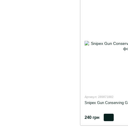
Артикул: 289871882
Snipex Gun Conserving G
240 грн