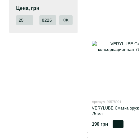
Цена, грн
От Цена, грн
До Цена, грн
OK
Артикул: 29578921
VERYLUBE Смазка оруже
75 мл
190 грн