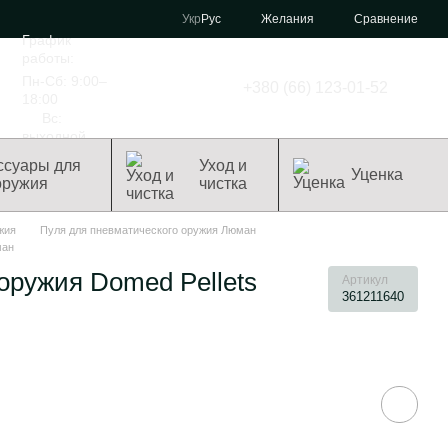
Сравнение
Укр
Рус
Желания
График
работы:
Пн-Сб: 9:00–
+380 (66) 123-01-52
18:00
Вс:
выходной
ссуары для
Уход и
Уценка
оружия
чистка
жия
Пуля для пневматического оружия Люман
ман
оружия Domed Pellets
Артикул
361211640