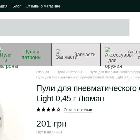
ация
Блог
Отзывы о магазине
Пули и
Аксе
Запчасти
патроны
Главная
Пули и патроны
Пуля для пневматического ору
Пули для пневматического оружия Domed Pellets Light 0,45 г Лю
Пули для пневматического 
Light 0,45 г Люман
Оставить отзыв
201 грн
Нет в наличии