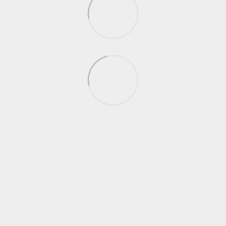
+380 (66) 123-01-52
+380 (98) 740-14-07
+380 (63) 128-00-62
+380 (57) 744-04-35
Контактная информация
Полная версия сайта
© 2026