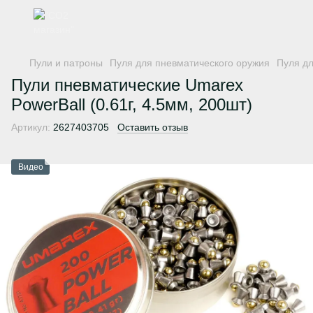
Пули и патроны
Пуля для пневматического оружия
Пуля д
Пули пневматические Umarex
PowerBall (0.61г, 4.5мм, 200шт)
Артикул:
2627403705
Оставить отзыв
Видео