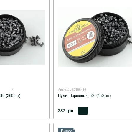
2
Артикул: 60596439
8г (360 шт)
Пули Шершень 0,50г (450 шт)
237 грн
Видео