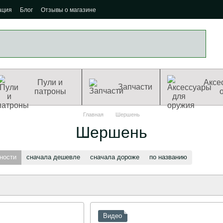
ация
Блог
Отзывы о магазине
Пули и
Аксе
Запчасти
патроны
Главная
Шершень
Шершень
ности
сначала дешевле
сначала дороже
по названию
Видео