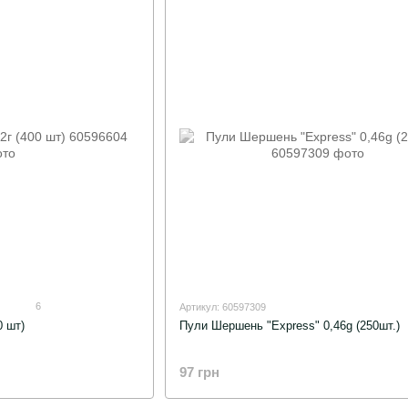
6
Артикул: 60597309
0 шт)
Пули Шершень "Express" 0,46g (250шт.)
97 грн