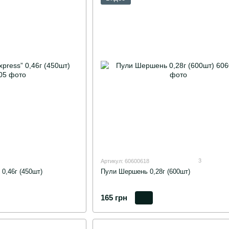
3
Артикул: 60600618
0,46г (450шт)
Пули Шершень 0,28г (600шт)
165 грн