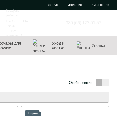
Сравнение
Укр
Рус
Желания
График
работы:
Пн-Сб: 9:00–
+380 (66) 123-01-52
18:00
Вс:
выходной
ссуары для
Уход и
Уценка
оружия
чистка
Отображение:
Видео