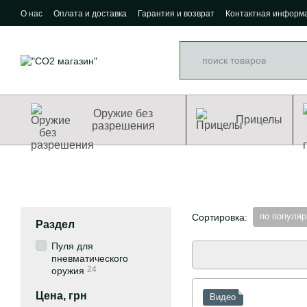
Перейти к основному контенту
О нас
Оплата и доставка
Гарантия и возврат
Контактная информ
Оружие без
Прицелы
разрешения
по популяр
Сортировка:
Раздел
Пуля для
пневматического
24
оружия
Цена, грн
Видео