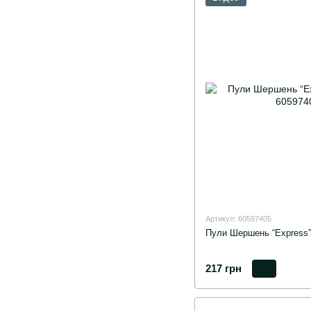
Артикул: 60597405
Пули Шершень “Express” 
217 грн