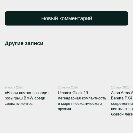
Новый комментарий
Другие записи
9 июля 2026
25 июня 2026
12 мая 2026
«Новая почта» проводит
Umarex Glock 19 —
Aksa Arms 
розыгрыш BMW среди
легендарная компактность
Beretta PX4
своих клиентов
в мире пневматического
современны
оружия
пистолет с 
боевой лег