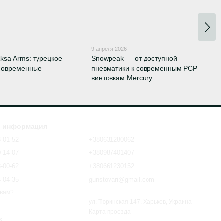
9 апреля 2026
ksa Arms: турецкое
Snowpeak — от доступной
 современные
пневматики к современным PCP
винтовкам Mercury
я информация
3-01-52
+380631280062
0-14-07
+380987401407
8-00-62
+380661230152
4-04-35
gunstovari@gmail.com
 вам?
ул. Тюринская 147, Харьков, Украина
Карта проезда
х