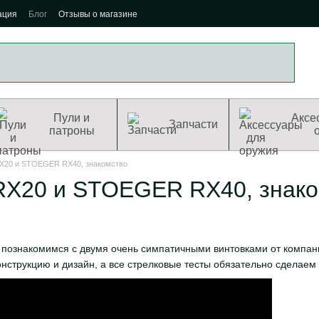
ация
Блог
Отзывы о магазине
Пули и
Аксе
Запчасти
патроны
20 и STOEGER RX40, знакомство
X20 и STOEGER RX40, знако
познакомимся с двумя очень симпатичными винтовками от компании
онструкцию и дизайн, а все стрелковые тесты обязательно сделае