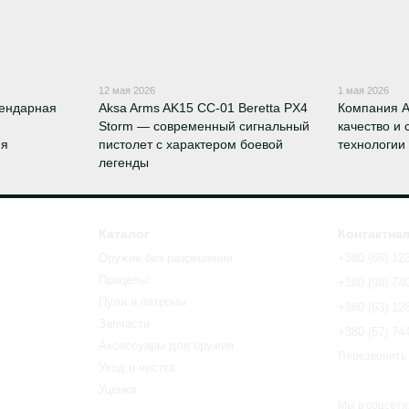
12 мая 2026
1 мая 2026
гендарная
Aksa Arms AK15 CC-01 Beretta PX4
Компания A
Storm — современный сигнальный
качество и
ия
пистолет с характером боевой
технологии
легенды
Каталог
Контактна
Оружие без разрешения
+380 (66) 12
Прицелы
+380 (98) 74
Пули и патроны
+380 (63) 12
Запчасти
+380 (57) 74
Аксессуары для оружия
Перезвонить
Уход и чистка
Уценка
Мы в соцсетя