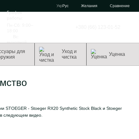
Сравнение
Укр
Рус
Желания
График
работы:
Пн-Сб: 9:00–
+380 (66) 123-01-52
18:00
Вс:
выходной
ссуары для
Уход и
Уценка
оружия
чистка
мство
 STOEGER - Stoeger RX20 Synthetic Stock Black и Stoeger
м в следующем видео.