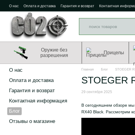
Перейти к основному контенту
О нас
Оплата и доставка
Гарантия и возврат
Контактная информ
Оружие без
Прицелы
разрешения
О нас
Главная
Блог
STOEGER RX
STOEGER R
Оплата и доставка
Гарантия и возврат
29 сентября 2025
Контактная информация
В сегодняшнем обзоре мы 
Блог
RX40 Black. Рассмотрим к
Отзывы о магазине