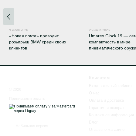
9 июля 2026
25 июня 2026
«Новая почта» проводит
Umarex Glock 19 — ле
розыгрыш BMW среди своих
компактность в мире
клиентов
пневматического оруж
Клиентам
Вход в личный кабинет
© 2026
О нас
Принимаем к оплате
Оплата и доставка
Гарантия и возврат
Контактная информация
Блог
Мобильная версия
Отзывы о магазине